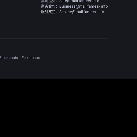
漏洞提交：Safe@mail.fameex.info
商务合作：Business@mail.fameex.info
服务支持：Service@mail.fameex.info
Blockchain
Feixiaohao