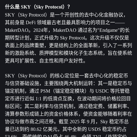
什么是 SKY（Sky Protocol）？
SKY（Sky Protocol）是一个开创性的去中心化金融协议，
其前身是 DeFi 领域最古老且最具影响力的项目之一——
MakerDAO。2024年，MakerDAO 通过名为"Endgame"的长
期转型计划，正式升级为 Sky Protocol。这次升级不仅仅是
表面上的品牌重塑，更是结构上的全面革新，引入了一系列
新的激励系统、质押模型和模块化子生态系统，旨在使系统
更具可扩展性、自主性和用户友好性。
SKY（Sky Protocol）的核心定位是一套去中心化的稳定币
与信贷基础设施，主要围绕两大机制运转：其一是稳定币与
锚定机制，通过 PSM（锚定稳定模块）与 USDC 等托管稳
定币进行近似 1:1 的低滑点互换，在波动期间将价格拉回目
标区间；其二是利率与信贷机制，通过稳定费、储蓄利率、
清算参数形成链上的资金价格体系，使资金能够随着利率在
协议与做市商之间迁移。截至 2025 年 9 月，Sky 稳定币总
量已达到约 80.62 亿美元，其中全新的 USDS 稳定币约占 
53.6%，而传统的 DAI 仍占 46.4%，全链 TVL（总锁定价