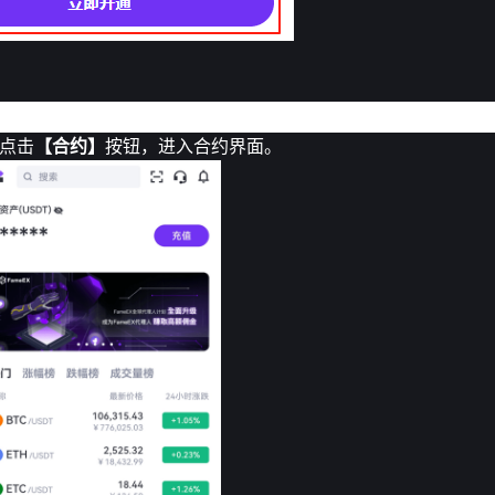
侧点击
【合约】
按钮，进入合约界面。