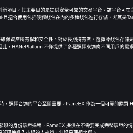
密貨幣的創新項目，其主要目的是提供安全可靠的交易平台。該平台可
進行交易，並且適合使用包括硬體錢包在內的多種錢包進行存儲，尤其是Ta
人金鑰來確保資產所有權和安全性。對於長期持有者，選擇冷錢包存儲
HANePlatform 不僅提供了多種選擇來適應不同用戶的需
密貨幣時，選擇合適的平台至關重要。FameEX 作為一個可靠的購買 HANe
瑣的身份驗證過程，FameEX 提供在不需要完成完整驗證的情
於那些渴望迅速進入市場的人來說，無疑是理想之選。