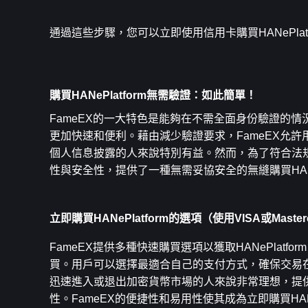
通過這些步驟，您可以立即使用信用卡購買HANePla
購買HANePlatform無需驗證：如此簡單！
FameEX的一大特色是能夠在不需全面身份驗證的情況下
更加快速和便利。藉由減少驗證要求，FameEX允
個人信息披露的人來說特別有益。然而，為了符合法規
性與安全性，提供了一種無需妥協安全的無縫購買HANeP
立即購買HANePlatform的選項（使用VISA或Maste
FameEX提供多種快速購買選項以獲取HANePlatfo
買。用戶可以選擇最適合自己的支付方式，確保交易在幾
迅速進入或退出加密貨幣市場的人來說非常理想，提
性。FameEX的便捷性和易用性使其成為立即購買HANeP