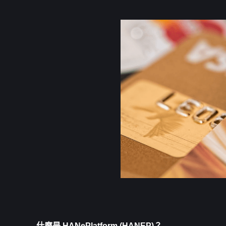
什麼是 HANePlatform (HANEP)？