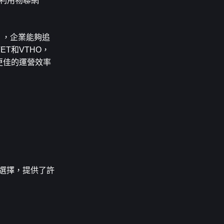
in利用物聯網
），企業能夠追
T和VTHO，
更佳的運營效率
 的選擇，提供了許