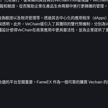
m）代幣運行，後來轉向其自有的VeChainThor區塊鏈。VeCha
追蹤和驗證，從而幫助企業在產品生命周期中進行更精確的管理。
品真偽驗證以及物流管理等。透過其去中心化的應用程序（dApps
明。此外，VeChain還引入了其獨特的雙代幣機制，分別為VE
設計使得VeChain在商業應用中更具靈活性，並為企業提供了
選擇合適的平台至關重要。FameEX 作為一個可靠的購買 Vechain