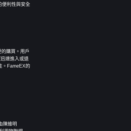
的便利性與安全
簡便的購買。用戶
望迅速進入或退
FameEX的
年由陳維明