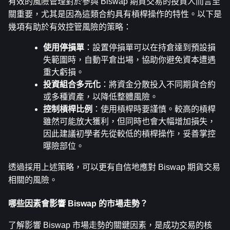
有效的風險管理對於參與 Biswap 期貨交易的投資人而言至
關重要，尤其是因為這類合約具有槓桿操作的特性。以下是
幾項有助於有效控管風險的策略：
使用停損單
：設置停損單可以在持倉達到預設損
失範圍時，自動平倉出場，協助你避免資本遭遇
重大虧損。
投資組合多元化
：將資金分散投入不同期貨合約
或多種資產，以降低整體風險。
控制槓桿比例
：使用槓桿時要謹慎。較高的槓桿
雖然可能放大獲利，但同時也會大幅增加損失，
因此建議初學者先從較低的槓桿操作，妥善掌控
曝險部位。
透過採用上述策略，可以更有自信地應對 Biswap 期貨交易
相關的風險。
哪些因素會影響 Biswap 的市場走勢？
了解影響 Biswap 市場走勢的關鍵因素，是成功交易的核