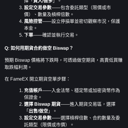
擇「
買入/做多
」。
設定交易參數
——包含委託類型（限價或市
價）、數量及槓桿倍數。
風險控管
——設立停損單並密切觀察市況，保護
本金。
下單
——確認並執行交易。
Q: 如何用期貨合約做空 Biswap？
預期 Biswap 價格將下跌時，可透過做空期貨，高賣低買賺
取跌幅利潤。
在 FameEX 開立期貨空單步驟：
充值帳戶
——入金法幣、穩定幣或加密貨幣作為
保證金。
選擇 Biswap 期貨
——進入期貨交易區，選擇
「
出售/做空
」。
設定交易參數
——選擇槓桿倍數、合約數量及委
託類型（限價或市價）。