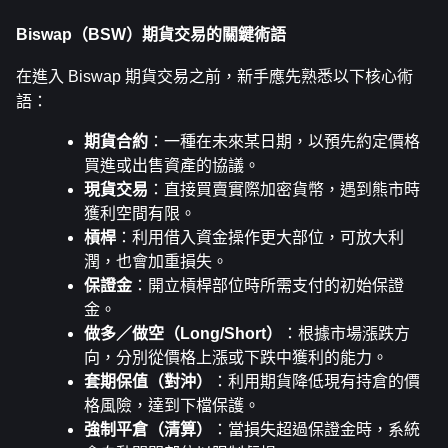
Biswap（BSW）期貨交易的關鍵術語
在進入 Biswap 期貨交易之前，新手應先熟悉以下核心術
語：
期貨合約
：一種在未來某日期，以預先約定價格
買進或出售資產的協議。
現貨交易
：直接買賣實際加密貨幣，遇到熊市時
獲利空間有限。
槓桿
：利用借入資金操作更大部位，可放大利
潤，也會加重損失。
保證金
：開立槓桿部位時所需支付的初始保證
金。
做多／做空（Long/Short）
：根據市場漲跌方
向，分別從價格上漲或下跌中獲利的能力。
套期保值（對沖）
：利用期貨降低現有持倉的價
格風險，達到下檔保護。
強制平倉（清算）
：當損失超過保證金時，系統