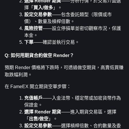
選擇 Render 期貨
——分析行情，於交易介面選
擇「
買入/做多
」。
設定交易參數
——包含委託類型（限價或市
價）、數量及槓桿倍數。
風險控管
——設立停損單並密切觀察市況，保護
本金。
下單
——確認並執行交易。
Q: 如何用期貨合約做空 Render？
預期 Render 價格將下跌時，可透過做空期貨，高賣低買賺
取跌幅利潤。
在 FameEX 開立期貨空單步驟：
充值帳戶
——入金法幣、穩定幣或加密貨幣作為
保證金。
選擇 Render 期貨
——進入期貨交易區，選擇
「
出售/做空
」。
設定交易參數
——選擇槓桿倍數、合約數量及委