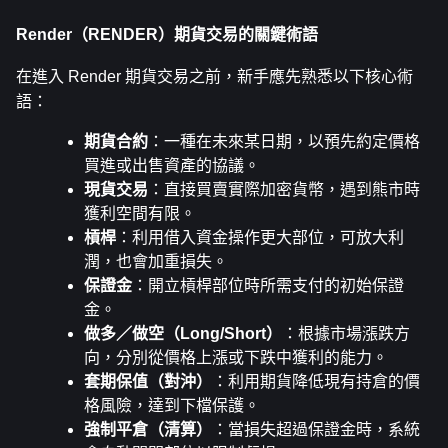
Render（RENDER）期貨交易的關鍵術語
在進入 Render 期貨交易之前，新手應先熟悉以下核心術
語：
期貨合約
：一種在未來某日期，以預先約定價格
買進或出售資產的協議。
現貨交易
：直接買賣實際加密貨幣，遇到熊市時
獲利空間有限。
槓桿
：利用借入資金操作更大部位，可放大利
潤，也會加重損失。
保證金
：開立槓桿部位時所需支付的初始保證
金。
做多／做空（Long/Short）
：根據市場漲跌方
向，分別從價格上漲或下跌中獲利的能力。
套期保值（對沖）
：利用期貨降低現有持倉的價
格風險，達到下檔保護。
強制平倉（清算）
：當損失超過保證金時，系統