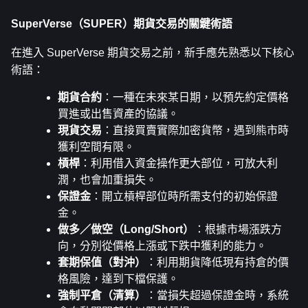
SuperVerse（SUPER）期貨交易的關鍵術語
在進入 SuperVerse 期貨交易之前，新手應先熟悉以下核心
術語：
期貨合約
：一種在未來某日期，以預先約定價格
買進或出售資產的協議。
現貨交易
：直接買賣實際加密貨幣，遇到熊市時
獲利空間有限。
槓桿
：利用借入資金操作更大部位，可放大利
潤，也會加重損失。
保證金
：開立槓桿部位時所需支付的初始保證
金。
做多／做空（Long/Short）
：根據市場漲跌方
向，分別從價格上漲或下跌中獲利的能力。
套期保值（對沖）
：利用期貨降低現有持倉的價
格風險，達到下檔保護。
強制平倉（清算）
：當損失超過保證金時，系統