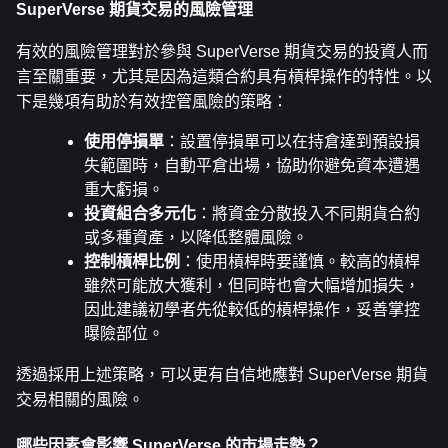
SuperVerse 期貨交易的風險管理
有效的風險管理對於參與 SuperVerse 期貨交易的投資人而
言至關重要，尤其是因為這類合約具有槓桿操作的特性。以
下是幾項有助於有效控管風險的策略：
使用停損單
：設置停損單可以在持倉達到預設損
失範圍時，自動平倉出場，協助你避免資本遭遇
重大虧損。
投資組合多元化
：將資金分散投入不同期貨合約
或多種資產，以降低整體風險。
控制槓桿比例
：使用槓桿時要謹慎。較高的槓桿
雖然可能放大獲利，但同時也會大幅增加損失，
因此建議初學者先從較低的槓桿操作，妥善掌控
曝險部位。
透過採用上述策略，可以更有自信地應對 SuperVerse 期貨
交易相關的風險。
哪些因素會影響 SuperVerse 的市場走勢？