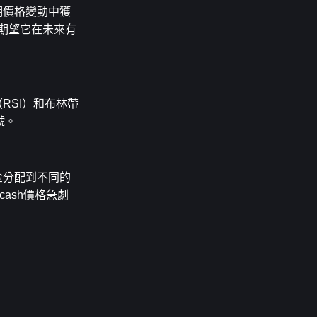
期價格變動中獲
以期望它在未來有
RSI）和布林帶
號。
金分配到不同的
ash價格急劇