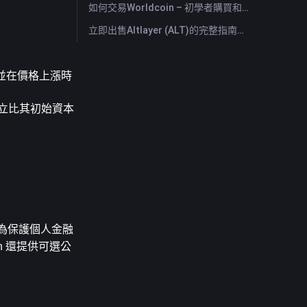
如何交易Worldcoin – 初學者購買和出售WLD的指南與技巧
立即出售Altlayer (ALT)的完整指南：快速出售Altlayer的方法
並在價格上漲時
立比其初始資本
成為保護個人金融
h 還提供可選公