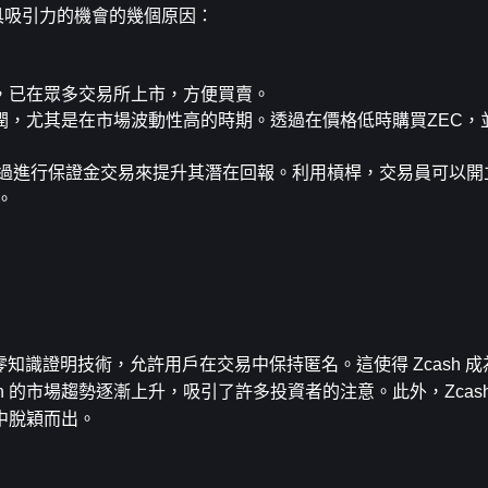
極具吸引力的機會的幾個原因：
產，已在眾多交易所上市，方便買賣。
利潤，尤其是在市場波動性高的時期。透過在價格低時購買ZEC，
過進行保證金交易來提升其潛在回報。利用槓桿，交易員可以開
。
利用零知識證明技術，允許用戶在交易中保持匿名。這使得 Zcash 
h 的市場趨勢逐漸上升，吸引了許多投資者的注意。此外，Zcas
中脫穎而出。