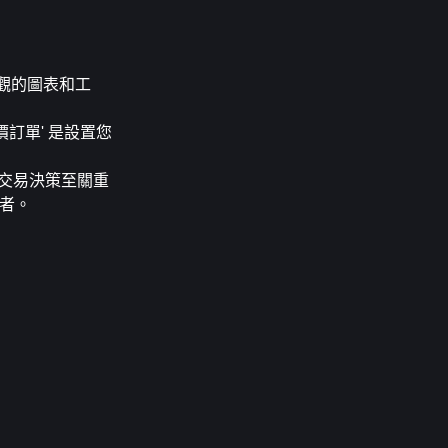
直觀的圖表和工
訂單' 是設置您
的交易決策至關重
易者。