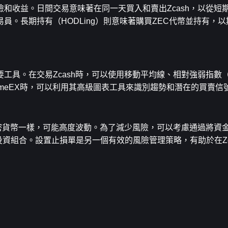
和收益。日間交易意味著在同一天買入和賣出Zcash，以從短
。長期持有（HODLing）則意味著購買ZEC代幣並持有，
。
工具。在交易Zcash時，可以使用移動平均線、相對強弱指數（
meEX時，可以利用其高級圖表工具來識別趨勢和潛在的買賣信
加密貨幣一樣，可能高度波動。為了減少風險，可以考慮通過將資
投資組合。設置止損單是另一個有效的風險管理策略，有助於在Zc