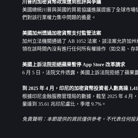
川普的加密貨幣政策遭到批評與爭議
美國總統川普與英國的貿易協議進展提振了全球市場
們對該行業權力集中問題的擔憂。
美國加州透過加密貨幣支付監管法案
加州立法機關通過了 AB 1052 法案，該法案允
領在該時間內沒有進行任何所有權操作（如交易、存
美國上訴法院拒絕蘋果暫停 App Store 改革請求
6 月 5 日，法院文件透露，美國上訴法院拒絕了蘋果要求暫停 
到 2025 年 4 月，印尼的加密貨幣投資者人數高達 1,4
根據印尼金融服務管理局的數據，截至 2025 年 4 月，印
量達到 35.61 兆印尼盧比，季增 9.7%。
免責聲明：本節提供的資訊僅供參考，不代表任何投資建