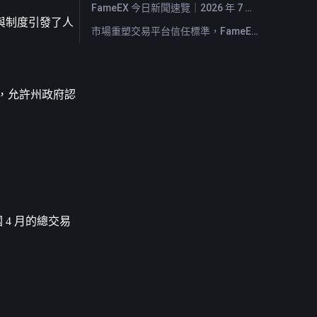
FameEX 今日新聞速覽｜2026 年 7 月 29 日
與制度引發了人
市場重塑交易平台信任標準，FameEX 以八年穩健營運持續服務全球用戶
議，允許州政府認
國 4 月的總交易