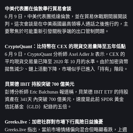
中美代表團在倫敦舉行貿易會談
6 月 9 日，中美代表團抵達倫敦，並在貿易休戰期間展開談
判。這次會談是在中美兩國最高領導人通話之後進行的，主
要聚焦於可能重新引發關稅爭端的出口管制問題。
CryptoQuant：
比特幣
在 CEX 的現貨交易量降至五年低點
6 月 9 日，CryptoQuant 分析師 Axel Adler Jr 表示，CEX 的
平均現貨交易量已降至 2020 年 10 月的水準。由於加密貨幣
拋售減少、鏈上活動下降，市場似乎已進入「持有」階段。
貝萊德 IBIT 持股突破 700 億美元
彭博分析師 Eric Balchunas 報道稱，貝萊德 IBIT ETF 的持股
資產在 341天 內突破 700 億美元，速度是此前 SPDR 黃金
信託基金（GLD）紀錄的五倍。
Greeks.live：加密社群對市場下行風險日益擔憂
Greeks.live 指出，當前市場情緒偏向混合但略顯看跌，上週