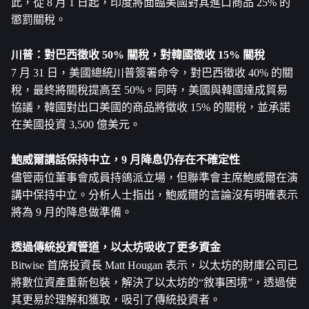
此，從 8 月 1 日起，印度將面臨美國對其進口商品 25% 的
懲罰關稅。
川普：對巴西徵收 50% 關稅，對韓國徵收 15% 關稅
7 月 31 日，美國總統川普簽署命令，對巴西徵收 40% 的關
稅，最終將關稅提高至 50%。同時，美國與韓國達成貿易
協議，韓國對出口美國的商品將徵收 15% 的關稅，並承諾
在美國投資 3,500 億美元。
鮑威爾講話保持中立，9 月降息仍存在不確定性
儘管兩位董事會成員持鴿派立場，但聯準會主席鮑威爾在演
講中保持中立。分析人士指出，鮑威爾的言論沒有明確表示
將為 9 月的降息做準備。
透過傳統投資管道，
以太坊
吸收了更多資金
Bitwise 首席投資長 Matt Hougan 表示，以太坊的財庫公司已
將數位資產重新包裝，解決了以太坊的“敘事困境”，透過使
其更易於理解和獲取，吸引了傳統投資者。