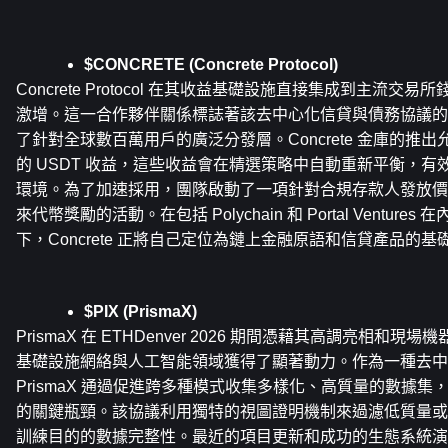
$CONCRETE (Concrete Protocol)
Concrete Protocol 在其收益基礎設施直接集成到主流
激增。這一合作夥伴關係標誌著該去中心化信貸與債務協議的
了針對全球數百萬用戶的廣泛分發層。Concrete 金庫的推
的 USDT 收益，這些收益會在精選策略中自動重新平衡，有效地
環境。為了加速採用，團隊啟動了一項針對合規存款人發放價值 20 
來代幣獎勵的活動。在包括 Polychain 和 Portal Ventur
下，Concrete 正將自己定位為鏈上金融原語和信貸產品的基
$PIX (PrismaX)
PrismaX 在 ETHDenver 2026 期間憑藉其高調亮相和
基礎設施網絡與人工智能領域獲得了顯著動力。作為一種去中
PrismaX 通過促進跨多種模式收集多樣化、高質量的數據
的關鍵瓶頸。該協議利用獨特的視圖證明機制來過濾低質量或 
訓練目的的數據完整性。最近的項目更新和成功的生態系統演