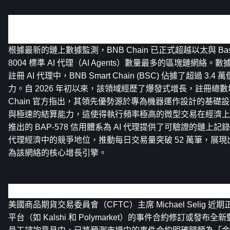
關鍵新聞重點：
BNB Chain 於 AI 代理領域超越以太坊躍居領先地位
根據最新的鏈上數據監測，BNB Chain 已正式超越以太與 Ba
8004 標準 AI 代理（AI Agents）數量最多的區塊鏈網絡。數
註冊 AI 代理中，BNB Smart Chain (BSC) 佔據了超過 
力。自 2026 年初以來，該領域經歷了爆發式增長，註冊總數增幅高
Chain 官方指出，其領先優勢源於專為機器運作設計的基礎
與極速的結算能力，這使得執行頻率極高的微型交易在經濟上
推出的 BAP-578 信用體系為 AI 代理提供了可驗證的鏈
代理經濟中的競爭地位，推動每日交易量突破 52 萬筆，展現出
為該網絡的核心增長引擎。
美國 CFTC 主席就預測市場規則修訂啟動公眾諮詢
美國商品期貨交易委員會（CFTC）主席 Michael Selig
平台（如 Kalshi 和 Polymarket）的事件合約修訂或發布