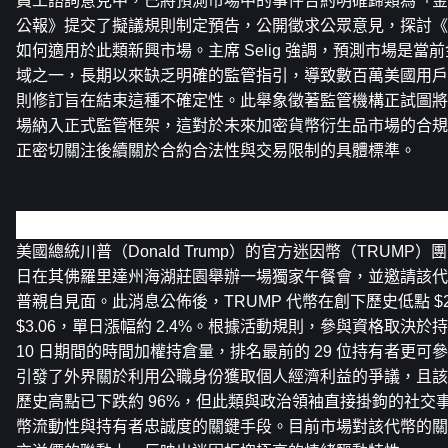
員工諮詢意見中，已將預測市場中的事件合約明確歸類為「金
公報》提交了擬議規則制定預告，公開徵求公眾意見，探討《
如何適用於此類新興市場。主席 Selig 強調，預測市場是
域之一，長期以來缺乏明確的監管指引，導致數百萬美國用戶
則修訂旨在結束這種不確定性。此舉象徵著監管機構正試圖將
場納入正式監管框架，這對於未來加密貨幣衍生品市場的合規
正密切關注後續關於合約合法性與交易限制的具體標準。
川普再次舉辦持有者獨家聚會提振迷因幣市場情緒
美國總統川普（Donald Trump）的官方迷因幣（TRUMP）團隊
日在其佛羅里達州海湖莊園舉辦一場獨家午餐會，並邀請該代幣
普親自見面。此消息公佈後，TRUMP 代幣在創下歷史低點 $2
$3.06，單日漲幅約 2.4%。根據活動規則，參與資格取決於持有者在
10 日期間的時間加權持倉量，排名最前的 29 位持有者更
引發了外界關於利用公職身份獲取個人經濟利益的爭議，且該代幣相
歷史高點已下跌約 96%，但此類與政治領袖直接掛鉤的社交
幣流動性與持有者忠誠度的關鍵手段。目前市場對該代幣的關