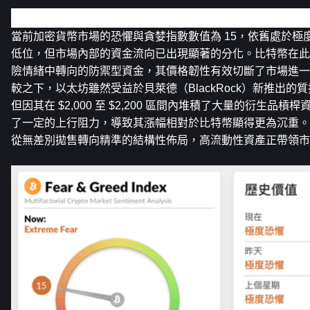
加密市場概覽
當前加密貨幣市場的恐懼與貪婪指數數值為 15，依舊處於極
低位，但市場內部的資金流向已出現顯著的分化。比特幣在此
險情緒中轉向的防禦型資金，其價格韌性有效切斷了市場進一
較之下，以太坊雖然受益於貝萊德（BlackRock）新推出的質
但因其在 $2,000 至 $2,200 區間內堆積了大量的衍生品
了一定的上行阻力，導致其漲幅相對於比特幣顯得更為沉重。
從無差別拋售轉向精準的結構性佈局，高流動性資產正帶領市