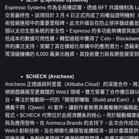
Espresso Systems 作為全局確認層，透過 BFT 共識機制為 
交易最終性。該項目於 3 月 4 日正式完成了向權益證明機制
術發展進程中的重要里程碑。此次升級旨在防止排序器歧義並
個以太坊生態系統的安全性。Espresso 的多功能架構使其
低成本的數據可用性層。轉型過程中獲得了 Celo、Blockdaemon
伴的廣泛支持，突顯了其在模組化架構中的應用潛力。憑藉來自 a16z 和 
等頂級機構的 6,000 萬美元融資，其技術實力與長期發展
$CHECK (Anichess)
Anichess 正透過與阿里雲（Alibaba Cloud）的深度
棋遊戲擴展至更廣闊的 Web3 領域。雙方簽署了合作備忘錄以開發
台，專注於推動新一代的「開發即賺取（Build and Earn
通義千問（Qwen）AI 套件，讓創作者無需具備複雜的編碼
程式。$CHECK 代幣位於此經濟體系的核心，用於驅動構
與及應用發佈。在 Animoca Brands 的支持下，此次合作
Web3 創新技術，旨在規模化擴張智能體經濟。該計畫還提供免
設施支援，為創作者提供了優渥的開發環境。市場正密切觀察