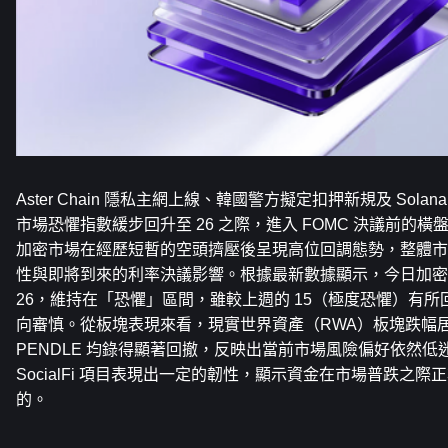
Aster Chain 隱私主網上線、韓國警方擬定扣押新規及 Sol
市場恐懼指數緩步回升至 26 之際，進入 FOMC 決議前的
加密市場在經歷短暫的空頭擠壓後呈現高位回調態勢，整體市
性與即將到來的利率決議影響。根據最新數據顯示，今日加密
26，維持在「恐懼」區間，雖較上週的 15（極度恐懼）有
向審慎。從板塊表現來看，現實世界資產（RWA）板塊跌幅居前，
PENDLE 均錄得顯著回撤，反映出當前市場風險偏好依然低
SocialFi 項目表現出一定的韌性，顯示資金在市場普跌之
的。