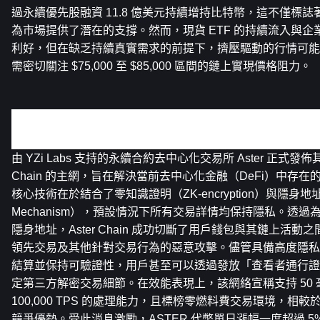
過永續優先股融資 11.8 億美元持續增持比特幣，這不僅標
為市場提供了潛在的支撐。然而，現貨 ETF 的持續流入與
利好，但在缺乏持續真實需求的前提下，擠壓驅動的行情可能
需密切關注 $75,000 至 $85,000 區間的鏈上實現價格阻力。
關鍵新聞重點：
Aster Chain 主網正式上線引入內建交易隱私機制
由 YZi Labs 支持的永續合約去中心化交易所 Aster 正式發佈其專屬 
Chain 的主網，旨在解決當前去中心化金融（DeFi）中存
核心技術在於結合了零知識證明（ZK-encryption）與隱身地址機制（S
Mechanism），預設情況下所有交易詳情均保持隱私。透
隱身地址，Aster Chain 成功切斷了用戶錢包與其鏈上活
領先交易及其他針對交易行為的惡意攻擊。儘管具備高度隱私
結算並保持可驗證性，用戶甚至可以透過發放「查看者通行證」（V
定第三方解密交易細節。在效能表現上，該網絡宣稱支持 50 
100,000 TPS 的處理能力，且標榜零燃料費交易環境，相
競爭優勢。受此消息激勵，ASTER 代幣單日漲幅一度超過 5%