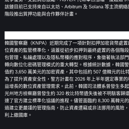
該鏈目前已支持來自以太坊、Arbitrum 及 Solana 等主
階段推出質押功能與合作夥伴計畫。
韓國警察廳針對扣押加密資產制定標準化管理指南
韓國警察廳（KNPA）近期完成了一項針對扣押加密貨幣處
位資產的監管標準化，涵蓋從初步扣押到最終處置的各個階段
包管理、私鑰處理以及隱私幣種的應對程序，象徵著執法部門
轉向數位化密碼管理模式的重大轉型。根據統計數據，韓國警
值約 3,650 萬美元的加密資產，其中包括約 507 億韓元的比
為了提升資產安全性，警方計畫在 2026 年上半年選定專業
益增長的數位資產管理需求。此前，韓國司法體系曾發生多起
光州地方檢察廳曾發生約 320 枚比特幣遺失後被不明駭客
速了官方建立標準化協議的進程。儘管面臨約 8,300 萬韓
過建立更嚴謹的管理指南，防止資產遭竊或非法挪用的風險，
利上繳國庫。