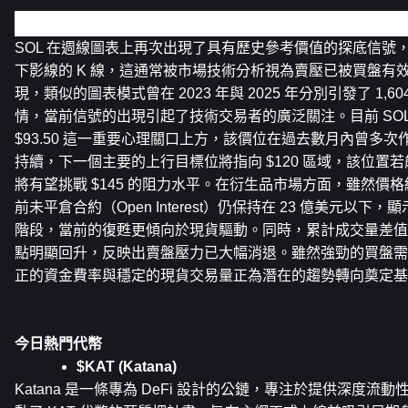
Solana 週線圖表呈現探底訊號預示市場結構轉變
SOL 在週線圖表上再次出現了具有歷史參考價值的探底信號
下影線的 K 線，這通常被市場技術分析視為賣壓已被買盤有
現，類似的圖表模式曾在 2023 年與 2025 年分別引發了 1,60
情，當前信號的出現引起了技術交易者的廣泛關注。目前 SOL
$93.50 這一重要心理關口上方，該價位在過去數月內曾多
持續，下一個主要的上行目標位將指向 $120 區域，該位置
將有望挑戰 $145 的阻力水平。在衍生品市場方面，雖然價
前未平倉合約（Open Interest）仍保持在 23 億美元以
階段，當前的復甦更傾向於現貨驅動。同時，累計成交量差值（
點明顯回升，反映出賣盤壓力已大幅消退。雖然強勁的買盤需
正的資金費率與穩定的現貨交易量正為潛在的趨勢轉向奠定基
今日熱門代幣
$KAT (Katana)
Katana 是一條專為 DeFi 設計的公鏈，專注於提供深度