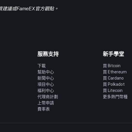
建議或FameEX官方觀點。
服務支持
新手學堂
下載
買 Bitcoin
幫助中心
買 Ethereum
新聞中心
買 Cardano
項目中心
買 Polkadot
福利中心
買 Litecoin
代理商計劃
更多熱門幣種
上幣申請
費率表