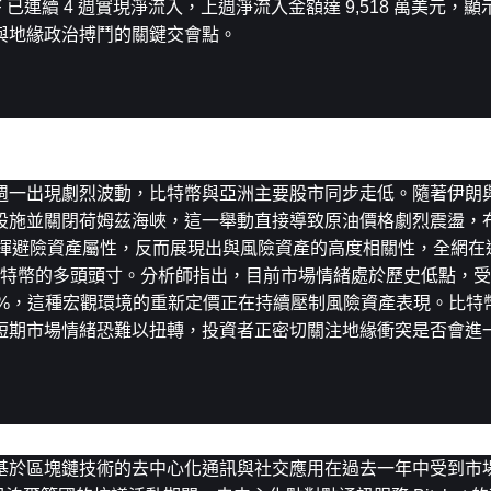
F 已連續 4 週實現淨流入，上週淨流入金額達 9,518 萬美元，
與地緣政治搏鬥的關鍵交會點。
大規模清算
週一出現劇烈波動，比特幣與亞洲主要股市同步走低。隨著伊朗
設施並關閉荷姆茲海峽，這一舉動直接導致原油價格劇烈震盪，
發揮避險資產屬性，反而展現出與風險資產的高度相關性，全網在過去
元來自比特幣的多頭頭寸。分析師指出，目前市場情緒處於歷史低點，
4%，這種宏觀環境的重新定價正在持續壓制風險資產表現。比特幣
0 關口，短期市場情緒恐難以扭轉，投資者正密切關注地緣衝突是否會
增
基於區塊鏈技術的去中心化通訊與社交應用在過去一年中受到市