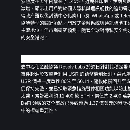
索熱度在五年內增長了 145%。近期在印尼、伊朗及尼
激增，顯示出用戶對於個人隱私與通訊韌性的迫切需
得政府難以像封鎖中心化應用（如 WhatsApp 或 
協議轉型的關鍵節點，開放式金融系統與通訊標準正
主流地位，但市場研究預測，隨著全球對隱私安全需
的安全港灣。
Resolv Labs 針對 USR 脫鉤事件發佈聲明稱抵押
去中心化金融協議 Resolv Labs 於週日針對其
事件起源於攻擊者利用 USR 的鑄幣機制漏洞，惡意創
USR 價格一度重挫 86% 至 $0.14，隨後緩慢回升
仍保持完整，並已採取緊急措施暫停相關功能以防止進
太幣，累計獲利約 11,400 枚 ETH，價值約 2,40
DeFi 領域的安全事故已導致超過 1.37 億美
中的極端重要性。