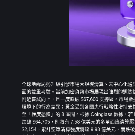
全球地緣局勢升級引發市場大規模清算、去中心化通訊需求
面的雙重考驗。當前加密貨幣市場展現出強烈的避險情緒與
附近嘗試向上，且一度跌破 $67,600 支撐區。
環境下的行為差異；黃金受到各國央行戰略性增持支
至「極度恐懼」的 8 區間。根據 Coinglass 數據，
跌破 $64,705，則將有 7.58 億美元的多單面
$2,154，累計空單清算強度將達 9.98 億美元，而跌