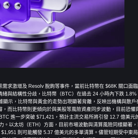
激增及 Resolv 脫鉤等事件，當前比特幣在 $68K 關口面
結構性分歧，比特幣（BTC）在過去 24 小時內下跌 1.8%，
市場數據顯示，比特幣與黃金的走勢出現顯著背離，反映出機構與散
撐，而比特幣則更傾向於與美股等風險資產同步波動，目前恐懼
若 BTC 進一步突破 $71,421，預計主流交易所將引發 12.7 億
臨清算壓力。以太坊（ETH）方面，目前市場波動與清算風險同樣顯著，
破 $1,951 則可能觸發 5.37 億美元的多單清算。儘管短期受中