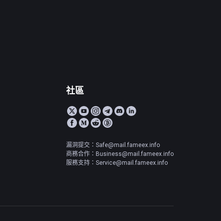
社區
漏洞提交：Safe@mail.fameex.info
商務合作：Business@mail.fameex.info
服務支持：Service@mail.fameex.info