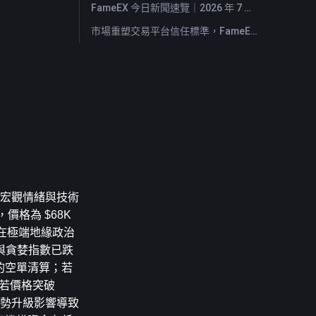
FameEX 今日新聞速覽｜2026 年 7 月 29 日
市場重塑交易平台信任標準，FameEX 以八年穩健營運持續服務全球用戶
臨宏觀情緒與技術
價格為 $68K
戶在極端地緣政治
與貪婪指數已跌
美元的空單清算；若
若價格突破 
東局勢升級影響導致