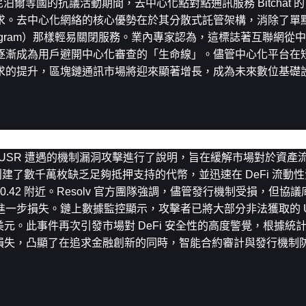
泊爾等國的抗議活動期間，去中心化點對點通訊服務 Bitchat 
求。去中心化網絡的核心優勢在於其分散式託管架構，消除了單
Telegram）那樣輕易關閉服務。業內專家認為，這標誌著互聯網
逐漸成為用戶避開中心化審查的「生命線」。儘管中心化平台在
求的提升，區塊鏈通訊市場將迎來顯著增長，成為未來數位基礎
品池運作正常
穩定幣 USR 遭遇的機制漏洞攻擊進行了說明，旨在緩解市場對於資
建了數千萬枚缺乏足夠抵押支持的代幣，並迅速在 DeFi 流動性
至 $0.42 附近。Resolv 官方團隊強調，儘管發行機制受損，但
一步損失。鏈上數據監控顯示，攻擊者已將大部分非法獲取的 U
0 萬美元。此事件再次引發市場對 DeFi 安全性的高度警覺，根據統計，
元的累計損失，凸顯了在追求金融創新的同時，智能合約審計與發行機