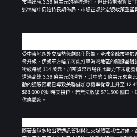
市場出現 3.36 億美元的槓桿清理，但比特幣現貨 ET
迷情緒中仍維持長期佈局，市場正處於宏觀政策重塑
關鍵新聞重點：
地緣政治緊張局勢加劇引發全球市場震盪與加密資產
受中東地區外交局勢急劇惡化影響，全球金融市場於
脅升級，伊朗軍方暗示可能打擊海灣地區的關鍵基礎
衝破每桶 114 美元。加密貨幣市場在此壓力下未能
遭遇高達 3.36 億美元的清算，其中約 1 億美
動的通脹預期已導致美聯儲加息機率從零上升至 12.
$68,000 的即時支撐位，若無法收復 $71,50
供應體系。
去中心化通訊與社交平台在全球動盪環境下下載量激
隨著全球多地出現通訊管制與社交媒體區域性封鎖，