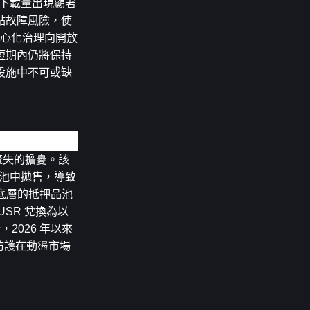
的下載量出現顯著
點故障風險，使
從中心化治理向開放
短期內仍將保持
設施中不可或缺
產流失的擔憂。該
池中拋售，導致 
協議底層的抵押品池
SR 兌換為以
2026 年以來 
制防護在動盪市場