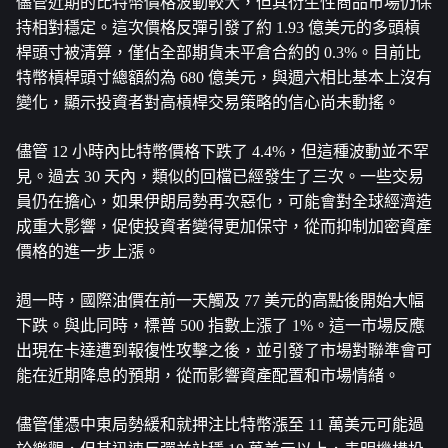
儘管近期的比特幣價格波動較大，但其衍生性商品市場仍保
持相對穩定。這次價格反彈引發了約 1.93 億美元的多頭槓
桿頭寸被清算，僅佔全部期貨未平倉合約的 0.3%。目前比
特幣槓桿頭寸總額約為 680 億美元，與週六相比基本上沒有
變化，顯示投資者對高槓桿交易策略的信心尚未動搖。
儘管 12 小時內比特幣價格下跌了 4.4%，但這種波動並不罕
見。過去 30 天內，類似的回檔已經發生了三次。一些交易
員仍在擔心，如果伊朗局勢再次惡化，可能會對全球經濟造
成重大影響，促使投資者變得更加保守，從而抑制加密資產
價格的進一步上漲。
週一時，國際油價在前一天觸及 77 美元的高點後開始大幅
下跌。與此同時，標普 500 指數上漲了 1%。這一市場反應
出現在卡達遭到報復性攻擊之後，並引發了市場對聯準會可
能在近期降息的預期，從而影響資產配置和市場情緒。
儘管僅憑中東局勢緩和就押注比特幣漲至 11 萬美元可能過