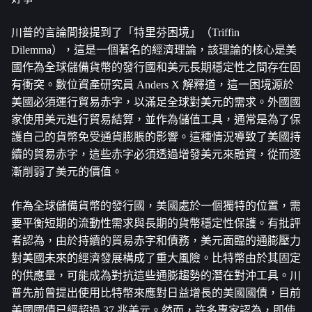
川普的言論間接提到了「特里芬困境」（Triffin 
Dilemma），這是一個著名的經濟理論，該理論的核心是美
國作為全球儲備貨幣的發行國和美元長期穩定性之間存在固
有衝突。數位資產研究員 Anders X 解釋道，這一困境源於
美國必須運行貿易赤字，以滿足全球對美元的需求。外國國
家使用美元進行貿易結算，並作為儲值工具，通常是為了保
護自己的貨幣免受通貨膨脹的影響。這種情況導致了美國持
續的貿易赤字，這些赤字必須透過增發美元來融資，從而逐
漸削弱了美元的價值。
作為全球儲備貨幣的發行國，美國處於一個獨特的位置，需
要平衡短期的流動性需求與長期的貨幣穩定性保護。有批評
者認為，由於持續的貿易赤字和債務，美元面臨的通膨壓力
對美國未來的經濟發展構成了重大風險。比特幣由於其固定
的供應量，可能成為對抗這些通膨趨勢的潛在對沖工具。川
普先前曾提出使用比特幣來應對日益增長的美國國債，目前
美國國債已經超過 37 兆美元。然而，許多專家認為，即使