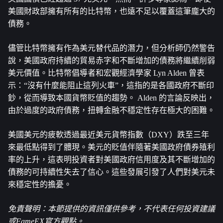
美國財政部擁有所有的比特幣，也遠不足以覆蓋這筆龐大的
債務。
儘管比特幣擁有作為美元替代品的潛力，但分析師仍然警告
說，美國政府持續的貿易赤字和不斷增加的債務將繼續削弱
美元價值。比特幣倡導者和宏觀經濟學家 Lyn Alden 曾表
示：“沒有什麼能阻止這列火車”，這指的是各國政府不斷印
鈔，從而導致本國貨幣貶值的趨勢。 Alden 的言論反映出，
由於過度的政府債務，扭轉金融不穩定性存在極大的困難。
美國美元的疲軟透過最近美元貨幣指數（DXY）跌至三年
來最低點得到了體現。美元的貶值伴隨著美國政府債券殖利
率的上升，這表明投資者對美國政府信用度及其不斷增加的
債務的可持續性失去了信心。這些發展引發了人們對美元未
來穩定性的擔憂。
免責聲明：本節提供的資訊僅供參考，不代表任何投資建議
或FameEX官方觀點。