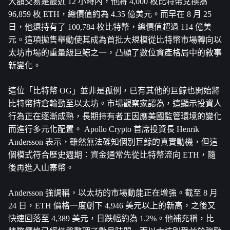
大額交易是最近 12 小時內，他將 4,000 枚比特幣兌換為 
96,859 枚 ETH，總價值約為 4.35 億美元。而早在 8 月 25 
日，他還持有了 100,784 枚比特幣，總價值超過 114 億美
元。這項拋售舉動使其成為首批大規模從比特幣市場轉向以
太坊市場的重量級巨鯨之一，凸顯了數位資產格局中的敘事
新變化。
這位「比特幣 OG」並非是孤例，已有其他的巨鯨也開始將
比特幣持倉輪動至以太坊。市場觀察家認為，這顯示投資人
行為正在逐漸成熟，長期持有者正因應美國監管環境的變化
而進行多元化配置。 Apollo Crypto 首席投資長 Henrik 
Andersson 表示，雖然無法確知個別巨鯨的真實動機，但這
個模式符合歷史週期​​：資金通常先從比特幣流向 ETH，隨
後再進入山寨幣。
Andersson 強調稱，以太坊的市場動能正在增強。截至 8 月 
24 日，ETH 價格一度創下 4,946 美元以上的新高，之後又
快速回落至 4,389 美元，日跌幅約為 1.2%。他補充稱，比