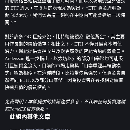
特幣價格已經橫盤整理了數月時間，而以太坊則受益於強勁
的 ETF 流入，在 8 月的表現尤為突出。 “ETF 資金流明顯
偏向以太坊，我們認為這一趨勢在中期內可能會延續一段時
間。”
對於許多 OG 巨鯨來說，比特幣被視為“數位黃金”，其主要
用作長期的價值儲存；相比之下，ETH 不僅具備資本增值
潛力，還能提供質押收益及對更廣泛的智能合約經濟敞口。 
Andersson 進一步指出，以太坊以外的部分山寨幣也可能吸
引巨鯨資金流入，目前的市場走勢與「山寨季經典輪動模
式」極為相似。在這種階段，比特幣依舊強勢，但資金會自
然流向 ETH 以及部分山寨幣，因為投資者在尋找相對價值
快速升值的優質標的。
免責聲明：本節提供的資訊僅供參考，不代表任何投資建議
或FameEX官方觀點。
此組內其他文章