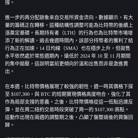
撐。
進一步的再分配跡象來自交易所資金流向，數據顯示，有大
量的籌碼正在轉移，這種結構性調整可能為比特幣的後續上
漲奠定基礎。長期持有者（LTH）的行為也為比特幣市場增
添了新的解讀，過去幾週時間內，該部分持幣者的獲利了結
行為正在加速，14 日均線（SMA）也在穩步上升，但拋售
水平依然處於常態週期內，遠低於 2024 年 10 至 11 月期間
的集中拋壓，這說明當前更傾向於溫和出售而非是激進賣
出。
在本週，比特幣價格展現了較強的韌性，週一時其價格下探
至 $107,300，與 BTC 的短期實現價格高度吻合，強化了其
作為局部支撐的意義。之後，比特幣價格從這一低點迅速反
彈，並在周二紐約交易時段突破了周一的 $107,300 高點。
這動作出現在兩週的調整期之後，凸顯了盤整過後的買盤回
歸。