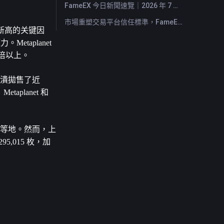
FameEX 今日新聞速覽｜2026 年 7 月 29 日
市場重塑交易平台信任標準，FameEX 以八年穩健營運持續服務全球用戶
史新高的关键因
aplanet 
0 倍以上。
崩潰拋售了近 
lanet 和 
林等地。然而，上
5,015 枚，加