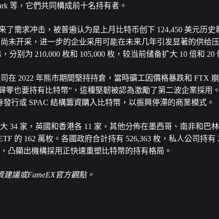
p、CleanSpark 等，它們共同構成前十名持有者。
来了需求冲击，被普遍认为是上月比特币创下 124,450 美元历
尚未开采，进一步的企业采用可能在未来几年引发显著的供给压力。Met
心目标，分别为 210,000 枚和 105,000 枚，较当前储备扩大 10 倍和 2
評，該公司在 2022 年熊市期間堅持持倉，當時礦工因價格暴跌和 FTX 
即使歸零也要持有比特幣”，這種堅韌被認為激勵了第二波企業採用。 Metap
權融資、債券發行或 SPAC 結構籌資購入比特幣，以振興停滯的商業模式。
大 34 家，英國和香港各 11 家，其他分佈在墨西哥、南非和巴
的 162 萬枚。各國政府合計持有 526,363 枚，私人公司持有 29
由個人持有，凸顯出機構採用正快速重塑比特幣的持有格局。
議或FameEX官方觀點。