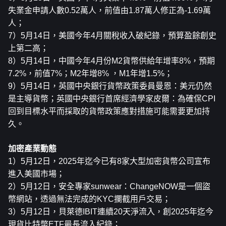
失業金申請人數0.52萬人，前值由1.87萬人修正為-1.69萬
人；
7）5月14日，美國今年4月關稅收入破紀錄，預算盈餘創史
上第二高；
8）5月14日，中國今年4月份M2貨幣供給年增率8%，預期
7.2%，前值7%；M2年增8% ，M1年增1.5%；
9）5月14日，英國中央銀行貨幣政策委員曼恩：美元仍然
是主導貨幣；英國中央銀行首席經濟學家皮爾：為確保CPI
回到目標水平而採取的貨幣政策應對措施可能需要更加持
久。
加密產業動態
1）5月12日，2025年迄今已有8家大型加密貨幣公司宣布
進入美國市場；
2）5月12日，安全專家sunwear：ChangeNOW是一個盜
幣網站，透過無法完成的KYC攔截用戶交易；
3）5月12日，貝萊德IBIT連續20天淨流入，創2025年迄今
現貨比特幣ETF最長流入紀錄；