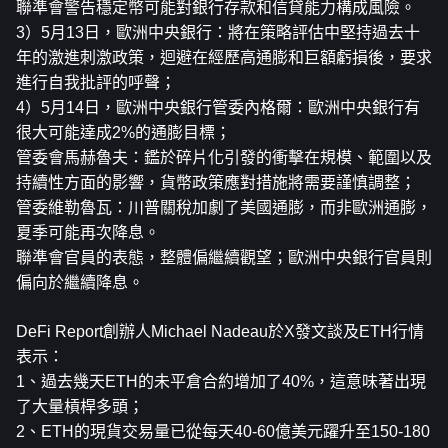
聯準會警告穩定幣可能對銀行存款和信貸能力構成風險。
3）5月13日，歐洲中央銀行：將在策略評估中堅持過去十
年的激進刺激政策，迴避在經歷高通膨和巨額虧損後，要求
進行自我批評的呼聲；
4）5月14日，歐洲中央銀行管委內格爾：歐洲中央銀行有
很大可能達成2%的通膨目標；
管委會馬赫魯夫：鑑於碎片化引發的衝擊在規模、範圍以及
持續性方面的影響，貨幣政策應對措施將需要謹慎調整；
管委維勒魯瓦：川普關稅加劇了美國通膨，而非歐洲通膨，
夏季可能再次降息。
聯準會官員的表態，整體偏繼續觀望；歐洲中央銀行官員則
偏向於繼續降息。
DeFi Report創辦人Michael Nadeau於X發文談及ETH行情
表示：
1、過去幾天ETH的未平倉合約增加了40%，這意味著出現
了大量槓桿多頭；
2、ETH的現貨交易量已從每天40-60億美元躍升至150-180