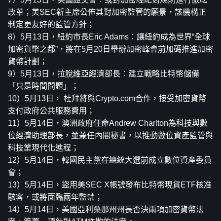
改革；美SEC新主席公佈其對加密監管的願景，該機構正
制定更友好的監管方針；
8）5月13日，紐約市長Eric Adams：讓紐約成為世界“全球
加密貨幣之都”，將在5月20日舉辦加密峰會前加碼推進加密
貨幣計劃；
9）5月13日，拉脫維亞經濟部長：建立戰略比特幣儲備
「只是時間問題」；
10）5月13日， 杜拜將與Crypto.com合作，接受加密貨幣
支付政府公共服務費用；
11）5月14日，澳洲政府任命Andrew Charlton為科技與數
位經濟助理部長，並兼任內閣秘書，以推動數位資產監管與
科技業現代化進程；
12）5月14日，韓國民主黨在總統大選前成立數位資產委員
會；
13）5月14日，盜用美SEC X帳號發布比特幣現貨ETF核准
駭客，或將面臨兩年監禁；
14）5月14日，美國亞利桑那州州長否決兩項加密貨幣法