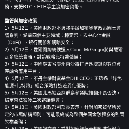
務，支援BTC、ETH等主流加密貨幣。
監管與加密政策
1）5月12日，美國財政部本週將舉辦加密貨幣政策圓桌會
議系列，涵蓋四個主要領域：穩定幣、去中心化金融
（DeFi）、銀行關係和網路安全；
2）5月12日，愛爾蘭總統候選人Conor McGregor將與薩爾
瓦多總統會晤，討論戰略比特幣儲備；
3）5月12日，中國廣東省廣州南沙將打造區塊鏈與數位資
產融合應用平台；
4）5月12日，不丹主權財富基金DHI CEO：正透過「綠色
能源+比特幣」組合策略打造差異化優勢；
5）5月12日，美國北馬裡亞納群島參議院推翻州長否決，
穩定幣法案獲二次審議機會；
6）5月13日，美國財政部副部長表示，針對加密貨幣所製
定的市場結構規則，可能最終成為整個美國金融體系的監管
架構基礎；
7）5月13日，美國證交會：或對加密經紀商規則進行徹底