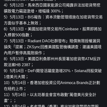
4）5月12日，馬來西亞國家能源公司揭露非法加密貨幣挖
礦致電力竊盜激增，增幅達 300%；
5）5月13日，BIS報告：資本流動管理措施在加密貨幣交易
方面似乎基本上無效；
6）5月13日，美國加密貨幣交易所Coinbase，股票即將加
入標普500指數；
7）5月13日，Radiant DAO社群發布」賠償無限授權漏洞
損失「提案；ZKSync回應美國監管機構調查：建議美國境
內用戶暫停高風險操作；
8）5月13日，美國亞利桑那州州長簽署加密貨幣ATM反詐
欺法案HB 2387；
9）5月14日，DeFi開發活躍度激增20%，Solana持股突破
1億美元大關；
10）5月14日，香港加密投資公司Animoca Brands正計劃
在紐約上市；
11）5月14日，以太坊基金會宣布啟動"萬億美元安全計
畫"；；
12）5月14日，老虎證券（香港）推出加密貨幣提存幣服