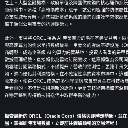
之上。大型金融機構、政府單位及跨國供應鏈的核心運作系統
庫架構中。這種「高轉換成本」賦予了該公司極強的防禦屬性
企業縮減預算時，這些關鍵基礎系統的續約與維護需求依然是剛
備了類似公用事業的抗週期能力。
此外，市場將 ORCL 視為 AI 產業革命的潛在基建受益者。隨
與高速算力的需求呈指數級增長，甲骨文的雲端基礎設施（O
商轉型，成為企業級 AI 的算力託管基地。投資人看重的是
數據管理經驗，直接轉化為雲端訂閱營收，這種轉型為公司開
的雲端訂閱業務模式，不僅提升了營收的預測性，更讓甲骨文
賴，進而優化其利潤結構。在不確定性高的資本市場中，這種
收來源，使得 ORCL 成為許多保守型與成長型資金在科技
者看重的，不僅是技術創新的話題，更是其技術架構如何深刻
在穩定獲利與持續技術迭代中取得平衡的能力。
探索最新的 
ORCL（Oracle Corp）
價格與即時走勢圖，
並在 
易
，掌握即時市場數據，立即前往體驗順暢的交易流程！