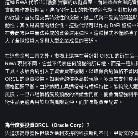
這種 RWA 代幣並非脫離實體的虛擬資產，而是透過合規託管機
實股票作為抵押品，進而發行 1:1 的數位映射代幣。對於投
的改變，首先是交易時效性的突破，鏈上代幣不受美股開盤時
動性；其次是資產的組合性，這些代幣可以作為 DeFi 協議
在券商帳戶中無法達成的資金運用彈性。這種模式不僅維持了
大了全球投資人參與大型企業成長的管道。
在這些金融工具之外，市場上還存在著針對 ORCL 的衍生品
RWA 現貨不同，它並不代表任何股權的所有權，而是一種純
工具。永續合約引入了資金費率機制，以確保合約價格不會因
ORCL 的真實股價。如果合約價格高於現貨，多頭需支付費
價格回歸平衡。由於這類工具通常帶有槓桿特性，能夠放大獲
風險；一旦市場價格觸及預設的保證金門檻，便會面臨強制平
衍生品更適合用於短期風險對沖，而非長期資產配置。
為什麼要投資ORCL（Oracle Corp）?
與追求高爆發性但缺乏獲利支撐的科技新創不同，甲骨文的價