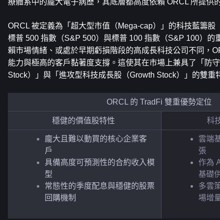
療體系中的龐大電子病歷，其底層都高度依賴 ORCL 所提供
ORCL 被定義為「超大型市值（Mega-cap）」的科技藍籌股（Blu
標普 500 指數（S&P 500）與標普 100 指數（S&P 100
賴市場情緒、或處於早期虧損階段的高成長科技公司不同，OR
能力與極高的客戶黏著度支撐。這使其在市場上兼具了「防守型價
Stock）」與「進攻型科技成長股（Growth Stock）」的雙
ORCL 的 TradFi 雙重優勢定位  
穩健的價值股特性 
科
龐大且難以動買的核心企業客
雲端基
戶                    
張
具備高度可預測性的合約收入模
作為 
型                   
基礎
常態性的季度配息與穩健的股票
多雲
回購機制   
場增