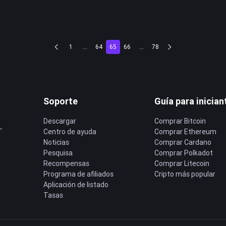
1
...
64
65
66
...
78
Soporte
Guía para inician
Descargar
Comprar Bitcoin
T
Centro de ayuda
Comprar Ethereum
Noticias
Comprar Cardano
Pesquisa
Comprar Polkadot
Recompensas
Comprar Litecoin
Programa de afiliados
Cripto más popular
Aplicación de listado
Tasas