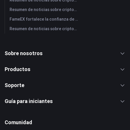
Resumen de noticias sobre criptomonedas de FameEX de hoy | 30 de julio de 2026
Resumen de noticias sobre criptomonedas de FameEX de hoy | 29 de julio de 2026
FameEX fortalece la confianza de los usuarios a través de ocho años de operaciones estables y crecimiento global
Resumen de noticias sobre criptomonedas de FameEX de hoy | 28 de julio de 2026
Sobre nosotros
Productos
Soporte
Guía para iniciantes
Comunidad