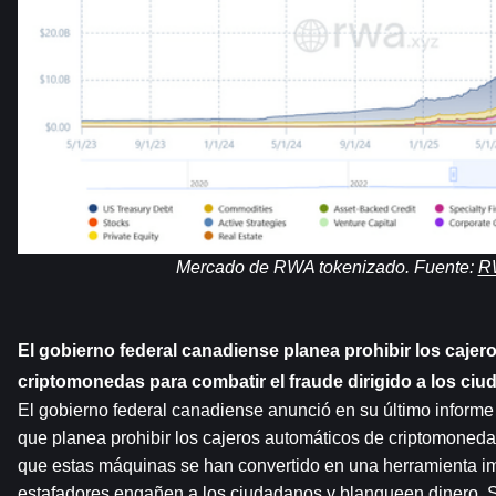
Mercado de RWA tokenizado. Fuente: 
R
El gobierno federal canadiense planea prohibir los cajer
criptomonedas para combatir el fraude dirigido a los ci
El gobierno federal canadiense anunció en su último inform
que planea prohibir los cajeros automáticos de criptomonedas
que estas máquinas se han convertido en una herramienta im
estafadores engañen a los ciudadanos y blanqueen dinero. S