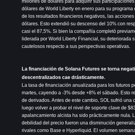
millones de dólares para adquirir sus participacione
dólares de World Liberty en enero para su programa 
de los resultados financieros negativos, las acciones
dólares. Esto extendió su descenso del 10% con resp
casi el 87,5%. Si bien la compañía completó previam
liderada por World Liberty Financial, su deteriorada 
cautelosos respecto a sus perspectivas operativas.
La financiación de Solana Futures se torna nega
descentralizados cae drásticamente.
La tasa de financiación anualizada para los futuros p
martes, cayendo a -3% desde +8% el sábado. Esto ref
de derivados. Antes de este cambio, SOL sufrió una c
luego volver a probar el nivel de soporte clave de 
apalancamiento alcista ha sido prácticamente nula. Lo
debilidad del precio fueron una disminución general
rivales como Base e Hyperliquid. El volumen semana