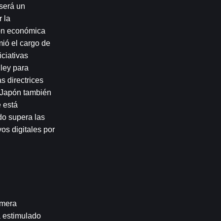
será un 
 la 
ón económica 
ió el cargo de 
ciativas 
ley para 
 directrices 
 Japón también 
 está 
o supera las 
os digitales por 
mera 
 estimulado 