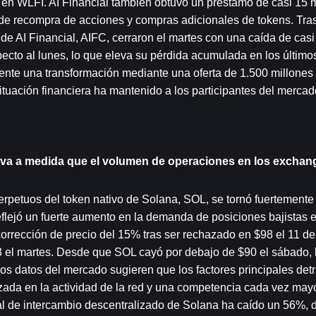
s en WLFI. AI Financial también obtuvo un préstamo de casi 15 m
de recompra de acciones y compras adicionales de tokens. Tras 
 de AI Financial, AIFC, cerraron el martes con una caída de casi 
ecto al lunes, lo que eleva su pérdida acumulada en los último
ente una transformación mediante una oferta de 1.500 millones 
situación financiera ha mantenido a los participantes del mercad
tiva a medida que el volumen de operaciones en los exchang
erpetuos del token nativo de Solana, SOL, se tornó fuertemente 
lejó un fuerte aumento en la demanda de posiciones bajistas e
orrección de precio del 15% tras ser rechazado en $98 el 11 de
$83 el martes. Desde que SOL cayó por debajo de $90 el sábado,
s datos del mercado sugieren que los factores principales detrá
izada en la actividad de la red y una competencia cada vez may
l de intercambio descentralizado de Solana ha caído un 56%, d