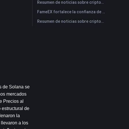
Resumen de noticias sobre criptomonedas de FameEX de hoy | 29 de julio de 2026
FameEX fortalece la confianza de los usuarios a través de ocho años de operaciones estables y crecimiento global
Resumen de noticias sobre criptomonedas de FameEX de hoy | 28 de julio de 2026
s de Solana se 
Los mercados 
 Precios al 
estructural de 
enaron la 
levaron a los 