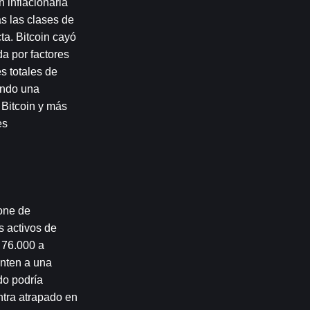
 inflacionaria 
s las clases de 
a. Bitcoin cayó 
 por factores 
totales de 
ndo una 
Bitcoin y más 
s 
one de 
 activos de 
 76.000 a 
nten a una 
o podría 
tra atrapado en 