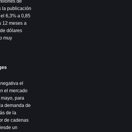
illones de 
la publicación 
el 6,3% a 0,85 
s 12 meses a 
de dólares 
o muy 
es 
negativa el 
n el mercado 
 mayo, para 
 la demanda de 
s de la 
or de cadenas 
esde un 