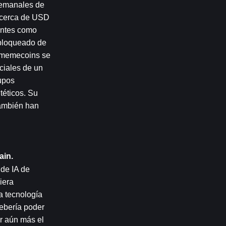
emanales de 
 cerca de USD 
ntes como 
bloqueado de 
 memecoins se 
iales de un 
pos 
éticos. Su 
ambién han 
ain.
de IA de 
era 
 tecnología 
ebería poder 
 aún más el 