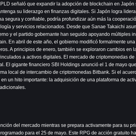
El PLD señaló que expandir la adopción de blockchain en Japón 
antenga su liderazgo en finanzas digitales. Si Japón logra liderar
na segura y confiable, podría profundizar aún más la cooperaci
ología y servicios relacionados. Desde que Sanae Takaichi asum
erno y el partido gobernante han seguido apoyando múltiples ini
ain. En abril de este año, el gobierno modificó formalmente una 
eros. A principios de enero, también se exploraron cambios en las
vinculados a activos digitales. El mercado de criptomonedas de
al. El gigante financiero SBI Holdings anunció el 1 de mayo que
rma local de intercambio de criptomonedas Bitbank. Si el acuerd
 en un hito importante: la adquisición de una plataforma de activ
adicionales.
nción del mercado mientras se prepara activamente para su pri
programado para el 25 de mayo. Este RPG de acción gratuito ha