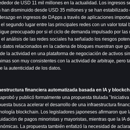
dedor de USD 11 mil millones en la actualidad. Los ingresos s
n han disminuido desde USD 35 millones y se han estabilizado
derazgo en ingresos de DApps a través de aplicaciones importa
 segundo lugar entre las principales redes con un valor total 
sigue preocupado por si el ciclo de demanda impulsado por las
el análisis de las redes sociales ha señalado los riesgos potenc
s datos relacionados en la cadena de bloques muestran que gru
e la actividad en una plataforma de negociación de activos sint
nimas son muy consistentes con la actividad de arbitraje, pero t
la autenticidad de los datos.
estructura financiera automatizada basada en IA y blockch
probó y publicó formalmente una propuesta titulada "Iniciativa 
ta busca acelerar el desarrollo de una infraestructura financi
cnología blockchain. Los legisladores japoneses afirmaron que la
uidación de pagos minoristas y mayoristas, mientras que la IA d
nómicas. La propuesta también enfatizó la necesidad de aclarar