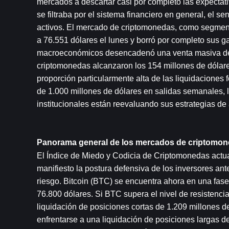
mercados a descartar casi por completo las expectativ
se filtraba por el sistema financiero en general, el s
activos. El mercado de criptomonedas, como segmento 
a 76.551 dólares el lunes y borró por completo sus g
macroeconómicos desencadenó una venta masiva de a
criptomonedas alcanzaron los 154 millones de dólares
proporción particularmente alta de las liquidaciones
de 1.000 millones de dólares en salidas semanales, l
institucionales están reevaluando sus estrategias de 
Panorama general de los mercados de criptomo
El Índice de Miedo y Codicia de Criptomonedas actua
manifiesto la postura defensiva de los inversores ante
riesgo. Bitcoin (BTC) se encuentra ahora en una fase 
76.800 dólares. Si BTC supera el nivel de resistenci
liquidación de posiciones cortas de 1.209 millones de
enfrentarse a una liquidación de posiciones largas 