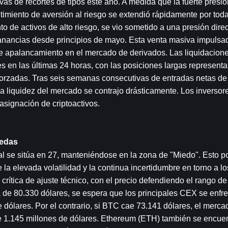
as de recortes de tipos este año. A medida que la fuerte presión
entimiento de aversión al riesgo se extendió rápidamente por toda
de activos de alto riesgo, se vio sometido a una presión direct
anancias desde principios de mayo. Esta venta masiva impulsada
palancamiento en el mercado de derivados. Las liquidaciones 
 en las últimas 24 horas, con las posiciones largas representa
 forzadas. Tras seis semanas consecutivas de entradas netas de 
a liquidez del mercado se contrajo drásticamente. Los inversore
asignación de criptoactivos.
nedas
l se sitúa en 27, manteniéndose en la zona de "Miedo". Esto p
 la elevada volatilidad y la continua incertidumbre en torno a los
crítica de ajuste técnico, con el precio defendiendo el rango de
a de 80.330 dólares, se espera que los principales CEX se enfre
 dólares. Por el contrario, si BTC cae 73.141 dólares, el mercad
de 1.145 millones de dólares. Ethereum (ETH) también se encuen