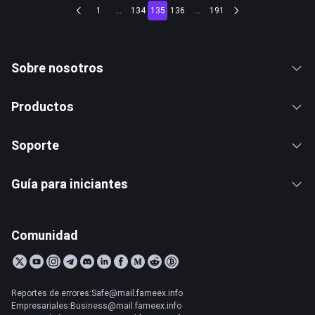
1
...
134
135
136
...
191
Sobre nosotros
Productos
Soporte
Guía para iniciantes
Comunidad
Reportes de errores:Safe@mail.fameex.info
Empresariales:Business@mail.fameex.info