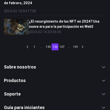
de febrero, 2024
2024-02-18 04:17:00
¿El resurgimiento de las NFT en 2024? Una
nueva era para la participación en Web3
2024-02-16 04:26:05
1
...
135
136
137
...
191
Sobre nosotros
Productos
Soporte
Guía para iniciantes