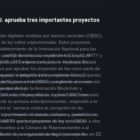
. aprueba tres importantes proyectos
as digitales emitidas por bancos centrales (CBDC), 
de ley sobre criptomonedas. Estos proyectos 
tablecimiento de la Innovación Nacional para las 
e produjo durante una sesión de la Cámara el 
s: casi 80 demócratas respaldaron la Ley CLARITY y 
US y 219 a favor de la Ley de Vigilancia Estatal 
sto del Congreso, un periodo en el que los 
os por aprobar los proyectos de ley como parte de 
agenda criptográfica del presidente Trump, 
ia para la industria de las criptomonedas. Expertos 
epublicanos se resistieran, exigiendo una exención 
 de Vigilancia Anti-CBDC, que obtuvo el menor 
yectos de ley.
 ejecutiva de la Asociación Blockchain y 
ión sobre el proyecto de ley Anti-CBDC demostró 
alifornia, Maxine Waters, expresó una firme 
nte su postura anticriptomonedas, respondió a la 
e la "semana contra la corrupción en las 
 leyes financieras estadounidenses, poniendo en 
 en un evento el viernes, siempre y cuando no se 
idad de que los proyectos de ley conduzcan a otra 
 CLARITY como el proyecto de ley anti-CBDC 
evueltos a la Cámara de Representantes o al 
ución de la regulación de las criptomonedas en EE. 
ferencia y no representa ningún consejo de 