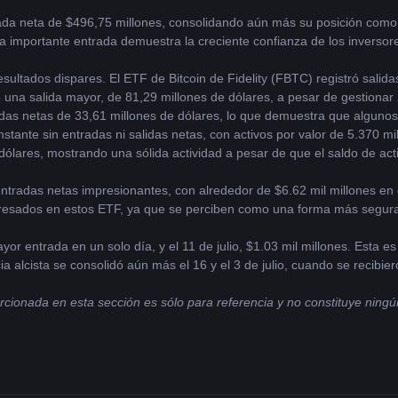
trada neta de $496,75 millones, consolidando aún más su posición como
a importante entrada demuestra la creciente confianza de los inversore
esultados dispares. El ETF de Bitcoin de Fidelity (FBTC) registró sali
ó una salida mayor, de 81,29 millones de dólares, a pesar de gestionar 
idas netas de 33,61 millones de dólares, lo que demuestra que algunos f
stante sin entradas ni salidas netas, con activos por valor de 5.370 mi
lares, mostrando una sólida actividad a pesar de que el saldo de acti
tradas netas impresionantes, con alrededor de $6.62 mil millones en en
resados en estos ETF, ya que se perciben como una forma más segura y 
mayor entrada en un solo día, y el 11 de julio, $1.03 mil millones. Esta 
a alcista se consolidó aún más el 16 y el 3 de julio, cuando se recibier
ionada en esta sección es sólo para referencia y no constituye ningún