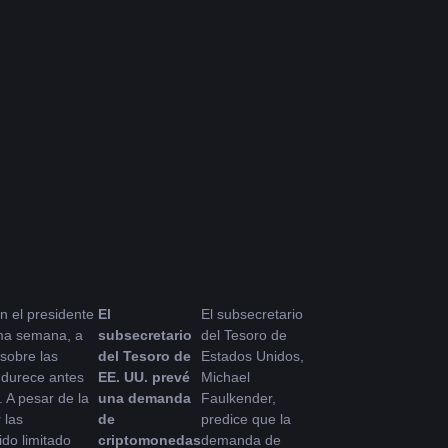
n el presidente 
El 
El subsecretario 
a semana, a 
subsecretario 
del Tesoro de 
obre las 
del Tesoro de 
Estados Unidos, 
durece antes 
EE. UU. prevé 
Michael 
 A pesar de la 
una demanda 
Faulkender, 
las 
de 
predice que la 
do limitado 
criptomonedas 
demanda de 