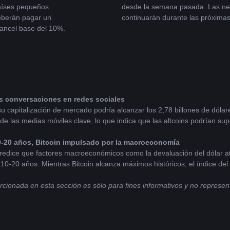
íses pequeños 
desde la semana pasada. Las neg
berán pagar un 
continuarán durante las próxima
ancel base del 10%.
as conversaciones en redes sociales
su capitalización de mercado podría alcanzar los 2,78 billones de dólar
 de las medias móviles clave, lo que indica que las altcoins podrían supe
10-20 años, Bitcoin impulsado por la macroeconomía
redice que factores macroeconómicos como la devaluación del dólar ate
 10-20 años. Mientras Bitcoin alcanza máximos históricos, el índice del
ionada en esta sección es sólo para fines informativos y no representa 