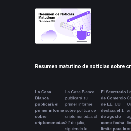
Resumen matutino de noticias sobre cr
La Casa 
La Casa Blanca 
El Secretario 
La
Blanca 
publicará su 
de Comercio 
Co
publicará el 
primer informe 
de EE. UU. 
Un
primer informe 
sobre política de 
declara el 1 
an
sobre 
criptomonedas el 
de agosto 
ag
criptomonedas
22 de julio, 
como fecha 
lí
siguiendo la 
límite para la 
ar