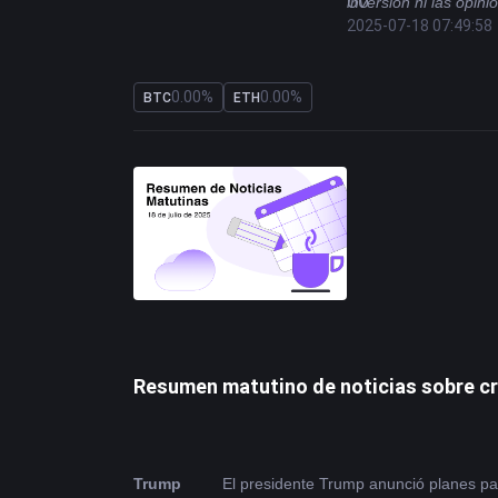
UU.
inversión ni las opin
2025-07-18 07:49:58
0.00%
0.00%
BTC
ETH
Resumen matutino de noticias sobre cr
Trump 
El presidente Trump anunció planes pa