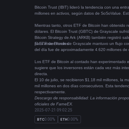
Bitcoin
 Trust (IBIT) lideró la tendencia con una en
millones en activos, según datos de SoSoValue. Est
Mientras tanto, otros ETF de Bitcoin han obtenido r
dólares. El Bitcoin Trust (GBTC) de Grayscale sufri
Bitcoin Strategy de Ark (ARKB) también registró sal
para atraer fondos.
El ETF de Bitcoin de Grayscale mantuvo un flujo con
del día fue de aproximadamente 4.620 millones de dó
Los ETF de Bitcoin al contado han experimentado en
sugiere que los inversores están cada vez más inte
directa.
El 10 de julio, se recibieron $1.18 mil millones, la 
mil millones en dos días consecutivos. Esta tendenci
respectivamente.
Descargo de responsabilidad: La información proporc
oficiales de FameEX.
2025-07-21 09:02:25
0.00%
0.00%
BTC
ETH