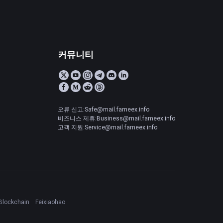
커뮤니티
오류 신고:Safe@mail.fameex.info
비즈니스 제휴:Business@mail.fameex.info
고객 지원:Service@mail.fameex.info
Blockchain
Feixiaohao