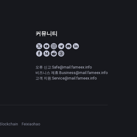
커뮤니티
오류 신고:Safe@mail.fameex.info
비즈니스 제휴:Business@mail.fameex.info
고객 지원:Service@mail.fameex.info
Blockchain
Feixiaohao