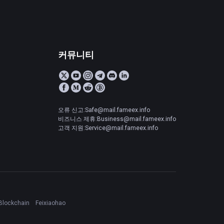
커뮤니티
오류 신고:Safe@mail.fameex.info
비즈니스 제휴:Business@mail.fameex.info
고객 지원:Service@mail.fameex.info
Blockchain
Feixiaohao