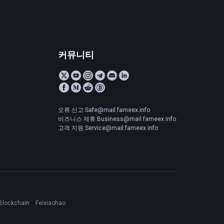
커뮤니티
오류 신고:Safe@mail.fameex.info
비즈니스 제휴:Business@mail.fameex.info
고객 지원:Service@mail.fameex.info
Blockchain
Feixiaohao