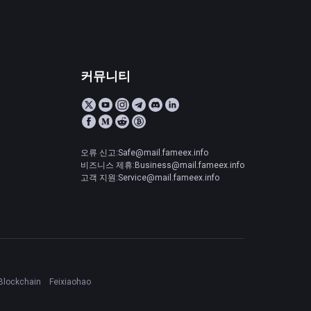
커뮤니티
오류 신고:Safe@mail.fameex.info
비즈니스 제휴:Business@mail.fameex.info
고객 지원:Service@mail.fameex.info
Blockchain
Feixiaohao