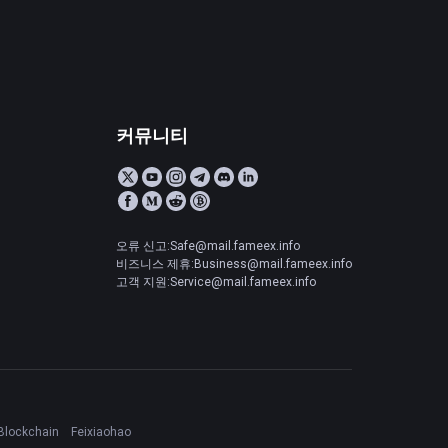
커뮤니티
오류 신고:Safe@mail.fameex.info
비즈니스 제휴:Business@mail.fameex.info
고객 지원:Service@mail.fameex.info
Blockchain
Feixiaohao