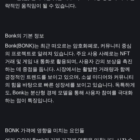
략적인 움직임이 될 수 있습니다.
Bonk의 기본 정보
Bonk(BONK)는 최근 떠오르는 암호화폐로, 커뮤니티 중심
의 프로젝트로 알려져 있습니다. 주요 사용 사례로는 NFT 
거래 및 게임 내 통화로 활용되며, 사용자 간의 보상을 촉진
하는 데 중점을 둡니다. 시장에서는 활발한 거래량과 함께 
긍정적인 트렌드를 보이고 있으며, 소셜 미디어와 커뮤니티
의 힘을 바탕으로 빠른 성장세를 보이고 있습니다. 독특하게
도, Bonk는 분산형 경제 모델을 통해 사용자 참여를 극대화
하는 점이 특징입니다.
BONK 가격에 영향을 미치는 요인들