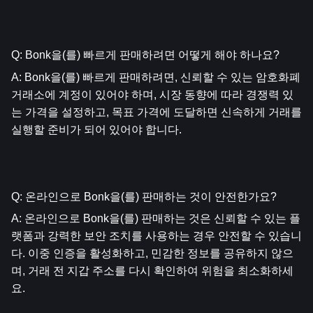
Q: Bonk을(를) 빠르게 판매하려면 어떻게 해야 하나요?
A: Bonk을(를) 빠르게 판매하려면, 신뢰할 수 있는 암호화폐 
거래소에 계정이 있어야 하며, 시장 동향에 따라 경쟁력 있
는 가격을 설정하고, 목표 가격에 도달하면 신속하게 거래를 
실행할 준비가 되어 있어야 합니다.
Q: 온라인으로 Bonk을(를) 판매하는 것이 안전한가요?
A: 온라인으로 Bonk을(를) 판매하는 것은 신뢰할 수 있는 플
랫폼과 강력한 보안 조치를 사용하는 경우 안전할 수 있습니
다. 이중 인증을 활성화하고, 민감한 정보를 공유하지 않으
며, 거래 전 지갑 주소를 다시 확인하여 위험을 최소화하세
요.