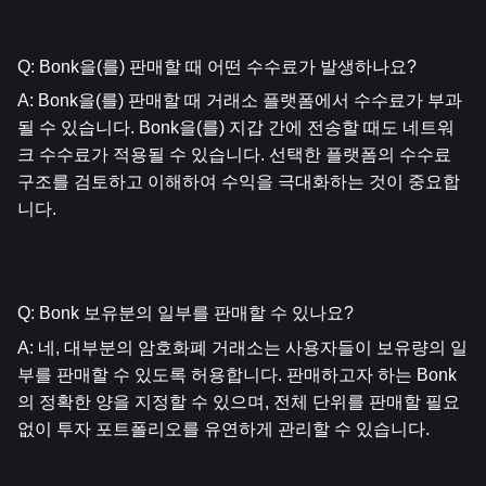
Q: Bonk을(를) 판매할 때 어떤 수수료가 발생하나요?
A: Bonk을(를) 판매할 때 거래소 플랫폼에서 수수료가 부과
될 수 있습니다. Bonk을(를) 지갑 간에 전송할 때도 네트워
크 수수료가 적용될 수 있습니다. 선택한 플랫폼의 수수료 
구조를 검토하고 이해하여 수익을 극대화하는 것이 중요합
니다.
Q: Bonk 보유분의 일부를 판매할 수 있나요?
A: 네, 대부분의 암호화폐 거래소는 사용자들이 보유량의 일
부를 판매할 수 있도록 허용합니다. 판매하고자 하는 Bonk
의 정확한 양을 지정할 수 있으며, 전체 단위를 판매할 필요 
없이 투자 포트폴리오를 유연하게 관리할 수 있습니다.