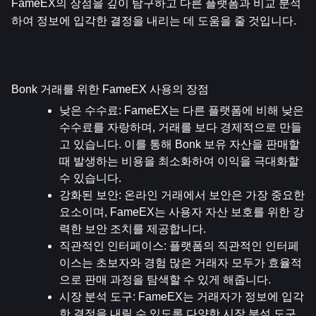
FameEX의 장점을 깊이 탐구하고 다른 플랫폼과 비교 분석
하여 정보에 입각한 결정을 내리는 데 도움을 줄 것입니다.
Bonk 거래를 위한 FameEX 사용의 장점
낮은 수수료
: FameEX는 다른 플랫폼에 비해 낮은 
수수료를 자랑하며, 거래를 보다 경제적으로 만들
고 있습니다. 이를 통해 Bonk 보유 자산을 판매할 
때 발생하는 비용을 최소화하여 이익을 극대화할 
수 있습니다.
강화된 보안
: 온라인 거래에서 보안은 가장 중요한 
요소이며, FameEX는 사용자 자산 보호를 위한 강
력한 보안 조치를 제공합니다.
직관적인 인터페이스
: 플랫폼의 직관적인 인터페
이스는 초보자와 경험 많은 거래자 모두가 효율적
으로 판매 과정을 탐색할 수 있게 해줍니다.
시장 분석 도구
: FameEX는 거래자가 정보에 입각
한 결정을 내릴 수 있도록 다양한 시장 분석 도구