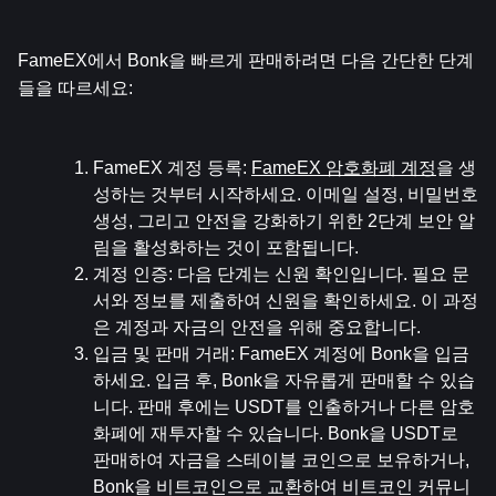
FameEX에서 Bonk을 빠르게 판매하려면 다음 간단한 단계
들을 따르세요:
FameEX 계정 등록
: 
FameEX 암호화폐 계정
을 생
성하는 것부터 시작하세요. 이메일 설정, 비밀번호 
생성, 그리고 안전을 강화하기 위한 2단계 보안 알
림을 활성화하는 것이 포함됩니다.
계정 인증
: 다음 단계는 신원 확인입니다. 필요 문
서와 정보를 제출하여 신원을 확인하세요. 이 과정
은 계정과 자금의 안전을 위해 중요합니다.
입금 및 판매 거래
: FameEX 계정에 Bonk을 입금
하세요. 입금 후, Bonk을 자유롭게 판매할 수 있습
니다. 판매 후에는 USDT를 인출하거나 다른 암호
화폐에 재투자할 수 있습니다. Bonk을 USDT로 
판매하여 자금을 스테이블 코인으로 보유하거나, 
Bonk을 비트코인으로 교환하여 비트코인 커뮤니