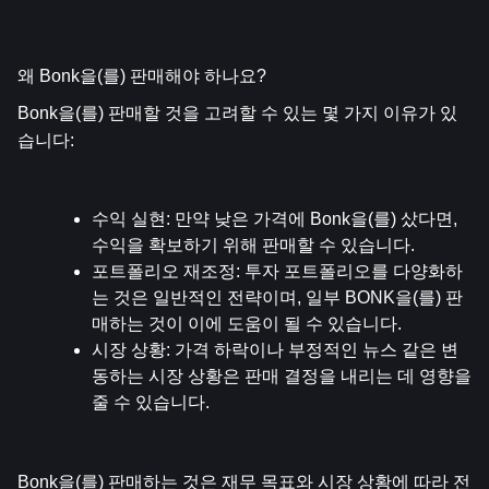
왜 Bonk을(를) 판매해야 하나요?
Bonk을(를) 판매할 것을 고려할 수 있는 몇 가지 이유가 있
습니다:
수익 실현
: 만약 낮은 가격에 Bonk을(를) 샀다면, 
수익을 확보하기 위해 판매할 수 있습니다.
포트폴리오 재조정
: 투자 포트폴리오를 다양화하
는 것은 일반적인 전략이며, 일부 BONK을(를) 판
매하는 것이 이에 도움이 될 수 있습니다.
시장 상황
: 가격 하락이나 부정적인 뉴스 같은 변
동하는 시장 상황은 판매 결정을 내리는 데 영향을 
줄 수 있습니다.
Bonk을(를) 판매하는 것은 재무 목표와 시장 상황에 따라 전