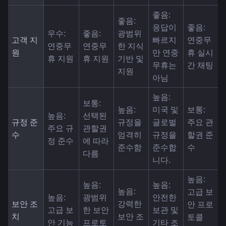
좋음: 
좋음: 
응답이 
좋음: 
우수: 
좋음: 
광범위
고객 지
빠르지
연중무
연중무
연중무
한 지식 
원
만 연중
휴 실시
휴 지원
휴 지원
기반 및 
무휴는 
간 채팅
지원
아님
높음: 
보통: 
높음: 
미국 및 
보통: 
높음: 
선택된 
규정 준
규정을 
글로벌 
주요 관
주요 규
관할권
수
엄격히 
규정을 
할권 준
정 준수
에 따라 
준수함
준수합
수
다름
니다.
높음: 
높음: 
높음: 
높음: 
고급 보
높음: 
광범위
안전한 
보안 조
강력한 
안 프로
고급 보
한 보안 
보관 및 
치
보안 조
토콜
안 기능
프로토
기타 조