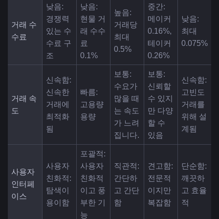
낮음: 
낮음: 
중간: 
높음: 
경쟁력 
현물 거
메이커 
낮음: 
거래 수
거래당 
있는 수
래 수수
0.16%, 
최대 
수료
최대 
수료 구
료 
테이커 
0.075%
0.5%
조
0.1%
0.26%
보통: 
보통: 
신속함: 
신속함: 
수요가 
신뢰할 
신속한 
빠름: 
고빈도 
거래 속
많을 때
수 있지
거래에 
고용량 
거래를 
도
는 속도
만 다양
최적화
용량
위해 설
가 느려
할 수 
됨
계됨
집니다.
있음
포괄적: 
사용자 
사용자 
직관적: 
견고함: 
단순함: 
사용자 
친화적: 
친화적
간단하
전문적
깨끗하
인터페
탐색이 
이고 풍
고 간단
이지만 
고 효율
이스
용이함
부한 기
함
복잡함
적
능