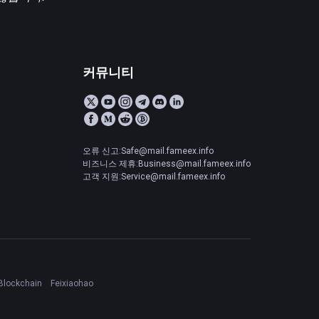
커뮤니티
오류 신고:Safe@mail.fameex.info
비즈니스 제휴:Business@mail.fameex.info
고객 지원:Service@mail.fameex.info
Blockchain
Feixiaohao