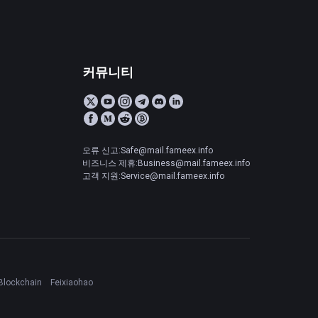
커뮤니티
오류 신고:Safe@mail.fameex.info
비즈니스 제휴:Business@mail.fameex.info
고객 지원:Service@mail.fameex.info
Blockchain
Feixiaohao