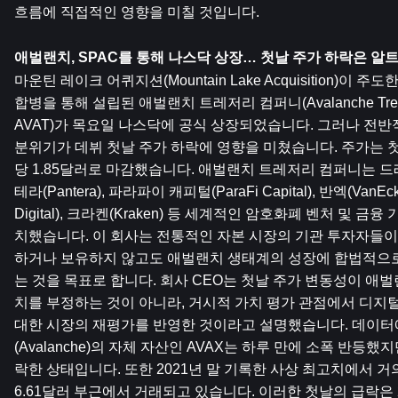
흐름에 직접적인 영향을 미칠 것입니다.
애벌랜치, SPAC를 통해 나스닥 상장… 첫날 주가 하락은 알
마운틴 레이크 어퀴지션(Mountain Lake Acquisition)이 주도
합병을 통해 설립된 애벌랜치 트레저리 컴퍼니(Avalanche Treasu
AVAT)가 목요일 나스닥에 공식 상장되었습니다. 그러나 전반
분위기가 데뷔 첫날 주가 하락에 영향을 미쳤습니다. 주가는 첫
당 1.85달러로 마감했습니다. 애벌랜치 트레저리 컴퍼니는 드래곤플
테라(Pantera), 파라파이 캐피털(ParaFi Capital), 반엑(VanEc
Digital), 크라켄(Kraken) 등 세계적인 암호화폐 벤처 및 
치했습니다. 이 회사는 전통적인 자본 시장의 기관 투자자들이
하거나 보유하지 않고도 애벌랜치 생태계의 성장에 합법적으로
는 것을 목표로 합니다. 회사 CEO는 첫날 주가 변동성이 애
치를 부정하는 것이 아니라, 거시적 가치 평가 관점에서 디지털
대한 시장의 재평가를 반영한 ​​것이라고 설명했습니다. 데이
(Avalanche)의 자체 자산인 AVAX는 하루 만에 소폭 반등했지만
락한 상태입니다. 또한 2021년 말 기록한 사상 최고치에서 거의
6.61달러 부근에서 거래되고 있습니다. 이러한 첫날의 급락은 2