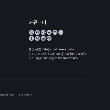
커뮤니티
오류 신고:Safe@mail.fameex.info
비즈니스 제휴:Business@mail.fameex.info
고객 지원:Service@mail.fameex.info
Blockchain
Feixiaohao