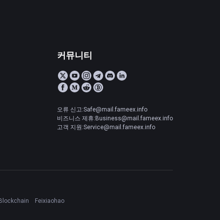
커뮤니티
오류 신고:Safe@mail.fameex.info
비즈니스 제휴:Business@mail.fameex.info
고객 지원:Service@mail.fameex.info
Blockchain
Feixiaohao