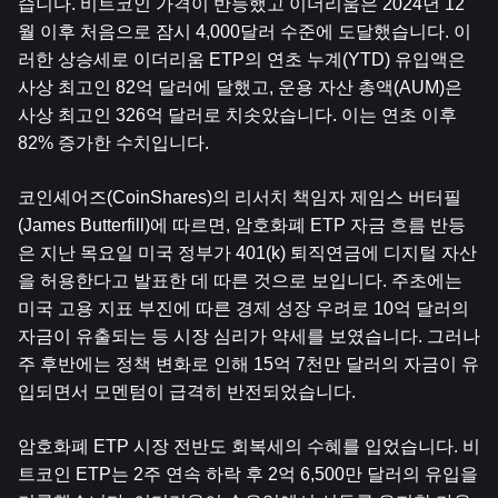
습니다. 
비트코인
 가격이 반등했고 이더리움은 2024년 12
월 이후 처음으로 잠시 4,000달러 수준에 도달했습니다. 이
러한 상승세로 이더리움 ETP의 연초 누계(YTD) 유입액은 
사상 최고인 82억 달러에 달했고, 운용 자산 총액(AUM)은 
사상 최고인 326억 달러로 치솟았습니다. 이는 연초 이후 
82% 증가한 수치입니다.
코인셰어즈(CoinShares)의 리서치 책임자 제임스 버터필
(James Butterfill)에 따르면, 암호화폐 ETP 자금 흐름 반등
은 지난 목요일 미국 정부가 401(k) 퇴직연금에 디지털 자산
을 허용한다고 발표한 데 따른 것으로 보입니다. 주초에는 
미국 고용 지표 부진에 따른 경제 성장 우려로 10억 달러의 
자금이 유출되는 등 시장 심리가 약세를 보였습니다. 그러나 
주 후반에는 정책 변화로 인해 15억 7천만 달러의 자금이 유
입되면서 모멘텀이 급격히 반전되었습니다.
암호화폐 ETP 시장 전반도 회복세의 수혜를 입었습니다. 비
트코인 ETP는 2주 연속 하락 후 2억 6,500만 달러의 유입을 