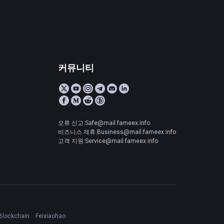
커뮤니티
오류 신고:Safe@mail.fameex.info
비즈니스 제휴:Business@mail.fameex.info
고객 지원:Service@mail.fameex.info
Blockchain
Feixiaohao