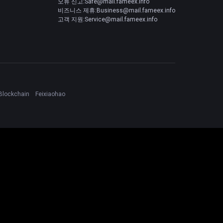
오류 신고:Safe@mail.fameex.info
비즈니스 제휴:Business@mail.fameex.info
고객 지원:Service@mail.fameex.info
Blockchain
Feixiaohao