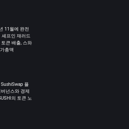
년 11월에 완전
수석 셰프인 재러드
 토큰 배출, 스와
 시가총액
shiSwap 플
거버넌스와 경제
USHI의 토큰 노