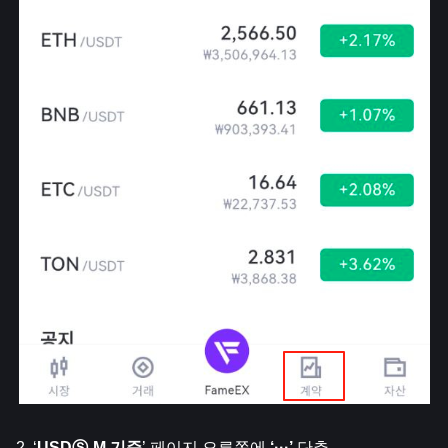
2. ‘
USDⓈ-M 기준
’ 페이지 오른쪽에
 ‘···’ 
단추.