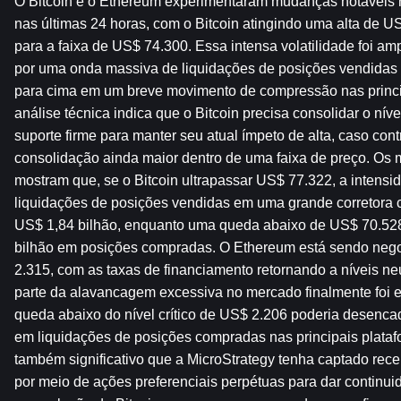
O Bitcoin e o Ethereum experimentaram mudanças notáveis ​​
nas últimas 24 horas, com o Bitcoin atingindo uma alta de US
para a faixa de US$ 74.300. Essa intensa volatilidade foi 
por uma onda massiva de liquidações de posições vendidas 
para cima em um breve movimento de compressão nas princip
análise técnica indica que o Bitcoin precisa consolidar o ní
suporte firme para manter seu atual ímpeto de alta, caso contr
consolidação ainda maior dentro de uma faixa de preço. Os m
mostram que, se o Bitcoin ultrapassar US$ 77.322, a intensi
liquidações de posições vendidas em uma grande corretora ce
US$ 1,84 bilhão, enquanto uma queda abaixo de US$ 70.52
bilhão em posições compradas. O Ethereum está sendo nego
2.315, com as taxas de financiamento retornando a níveis neu
parte da alavancagem excessiva no mercado finalmente foi e
queda abaixo do nível crítico de US$ 2.206 poderia desencad
em liquidações de posições compradas nas principais plataf
também significativo que a MicroStrategy tenha captado rec
por meio de ações preferenciais perpétuas para dar continuid