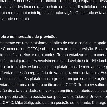
pacidade de processamento continue crescendo, a expansão dess
de atividades financeiras on-chain com maior flexibilidade. Iss
chain rumo a maior inteligência e automação. O mercado está 
ividade on-chain.
sobre os mercados de previsão.
emente em uma plataforma pública de mídia social que apoia a 
e Commodities (CFTC) sobre os mercados de previsão. Essa p
rculos financeiros e regulatórios. Trump enfatizou que manter a
 é crucial para o desenvolvimento saudável do setor. Ele també
or autoridades estaduais contra plataformas de mercados de p
frentam pressão regulatória de vários governos estaduais. Ess
ar sem licença. As plataformas argumentam que suas operações
entadas por uma estrutura unificada da CFTC. Trump ressaltou 
o de alta qualidade, em vez de permitir que autoridades locais
o poderia afetar a posição competitiva dos Estados Unidos no
da CFTC, Mike Selig, adotou uma posição semelhante. Ele argu