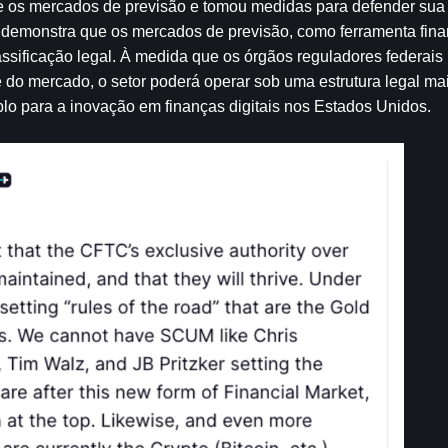
re os mercados de previsão e tomou medidas para defender sua j
to demonstra que os mercados de previsão, como ferramenta finan
ssificação legal. À medida que os órgãos reguladores federais 
 do mercado, o setor poderá operar sob uma estrutura legal mais
plo para a inovação em finanças digitais nos Estados Unidos.