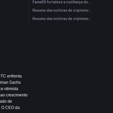
FameEX fortalece a confiança do usuário por meio de oito anos de operações estáveis ​​e crescimento global
Resumo das notícias de criptomoedas da FameEX hoje | 28 de julho de 2026
Resumo das notícias de criptomoedas da FameEX hoje | 27 de julho de 2026
TC enfrenta 
ldman Sachs 
 otimista 
ao crescimento 
ado de 
. O CEO da 