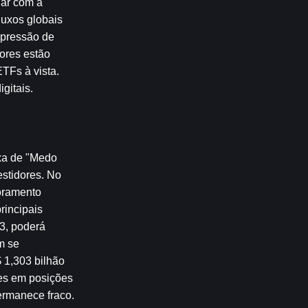
ar com a 
uxos globais 
 pressão de 
ores estão 
TFs à vista. 
gitais.
a de "Medo 
stidores. No 
oramento 
incipais 
3, poderá 
 se 
1,303 bilhão 
es em posições 
rmanece fraco. 