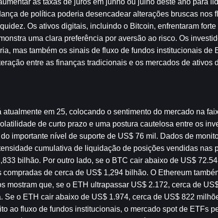
aumentar as taxas de juros em junho ou julho deste ano para lid
dança de política poderia desencadear alterações bruscas nos fl
iquidez. Os ativos digitais, incluindo o Bitcoin, enfrentaram forte
onstra uma clara preferência por aversão ao risco. Os investid
a, mas também os sinais de fluxo de fundos institucionais de E
ração entre as finanças tradicionais e os mercados de ativos di
 atualmente em 25, colocando o sentimento do mercado na faix
latilidade de curto prazo e uma postura cautelosa entre os inve
 do importante nível de suporte de US$ 76 mil. Dados de monit
ensidade cumulativa de liquidação de posições vendidas nas pr
,833 bilhão. Por outro lado, se o BTC cair abaixo de US$ 72.54
s compradas de cerca de US$ 1,294 bilhão. O Ethereum também
os mostram que, se o ETH ultrapassar US$ 2.172, cerca de US$ 
a. Se o ETH cair abaixo de US$ 1.974, cerca de US$ 822 milhõ
o ao fluxo de fundos institucionais, o mercado spot de ETFs pe