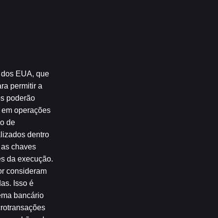
 dos EUA, que 
a permitir a 
os poderão 
r em operações 
o de 
izados dentro 
as chaves 
s da execução. 
or consideram 
s. Isso é 
ema bancário 
rotransações 