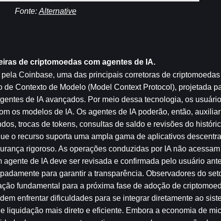
Fonte: 
Alternative
eiras de criptomoedas com agentes de IA.
pela Coinbase, uma das principais corretoras de criptomoedas
 de Contexto de Modelo (Model Context Protocol), projetada par
 agentes de IA avançados. Por meio dessa tecnologia, os usuári
om os modelos de IA. Os agentes de IA poderão, então, auxilia
os, trocas de tokens, consultas de saldo e revisões do históric
ue o recurso suporta uma ampla gama de aplicativos descentral
urança rigoroso. As operações conduzidas por IA não acessam 
 agente de IA deve ser revisada e confirmada pelo usuário ante
padamente para garantir a transparência. Observadores do set
ão fundamental para a próxima fase de adoção de criptomoeda
em enfrentar dificuldades para se integrar diretamente ao sist
de liquidação mais direto e eficiente. Embora a economia de mic