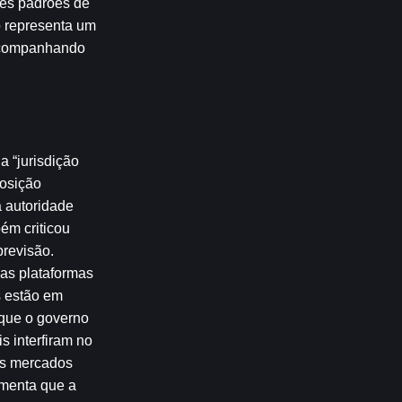
es padrões de 
o representa um 
acompanhando 
“jurisdição 
osição 
 autoridade 
m criticou 
revisão. 
as plataformas 
 estão em 
que o governo 
 interfiram no 
s mercados 
menta que a 