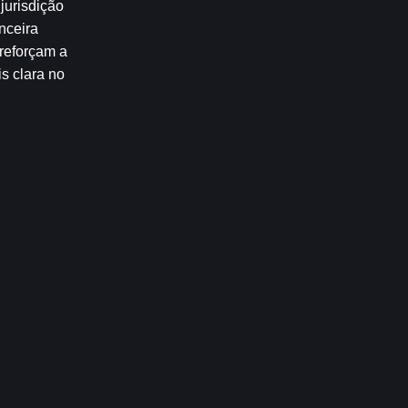
urisdição 
ceira 
reforçam a 
 clara no 