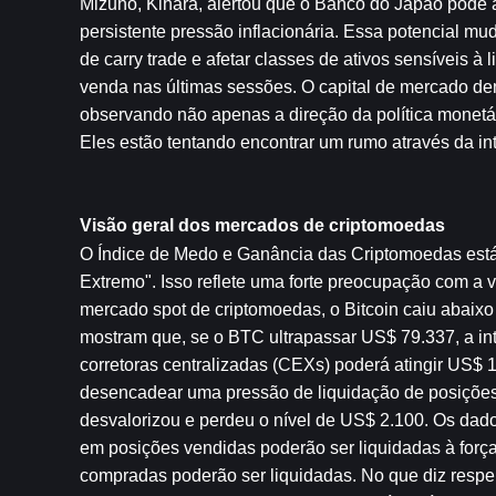
Mizuho, ​​Kihara, alertou que o Banco do Japão pode 
persistente pressão inflacionária. Essa potencial mu
de carry trade e afetar classes de ativos sensíveis à l
venda nas últimas sessões. O capital de mercado dem
observando não apenas a direção da política monetári
Eles estão tentando encontrar um rumo através da inte
Visão geral dos mercados de criptomoedas
O Índice de Medo e Ganância das Criptomoedas está
Extremo". Isso reflete uma forte preocupação com a vo
mercado spot de criptomoedas, o Bitcoin caiu abaixo
mostram que, se o BTC ultrapassar US$ 79.337, a int
corretoras centralizadas (CEXs) poderá atingir US$ 1
desencadear uma pressão de liquidação de posiçõe
desvalorizou e perdeu o nível de US$ 2.100. Os dad
em posições vendidas poderão ser liquidadas à forç
compradas poderão ser liquidadas. No que diz respeit