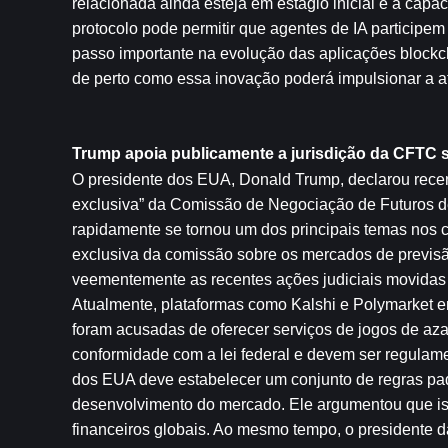
relacionada ainda esteja em estágio inicial e a ca
protocolo pode permitir que agentes de IA participem 
passo importante na evolução das aplicações block
de perto como essa inovação poderá impulsionar a at
Trump apoia publicamente a jurisdição da CFTC 
O presidente dos EUA, Donald Trump, declarou recent
exclusiva” da Comissão de Negociação de Futuros d
rapidamente se tornou um dos principais temas nos cí
exclusiva da comissão sobre os mercados de previsão
veementemente as recentes ações judiciais movidas p
Atualmente, plataformas como Kalshi e Polymarket en
foram acusadas de oferecer serviços de jogos de az
conformidade com a lei federal e devem ser regulam
dos EUA deve estabelecer um conjunto de regras padrã
desenvolvimento do mercado. Ele argumentou que iss
financeiros globais. Ao mesmo tempo, o presidente 