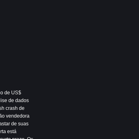
ço de US$ 
ise de dados 
h crash de 
ão vendedora 
star de suas 
ta está 