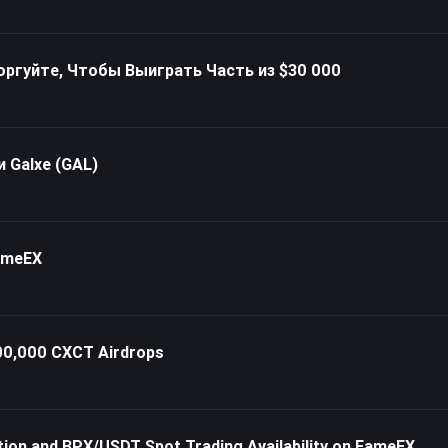
Торгуйте, Чтобы Выиграть Часть из $30 000
 Galxe (GAL)
FameEX
00,000 CXCT Airdrops
on and BPX/USDT Spot Trading Availability on FameEX